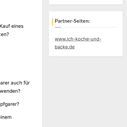
Partner-Seiten:
Kauf eines
ten?
www.ich-koche-und-
backe.de
rer auch für
erwenden?
mpfgarer?
einem