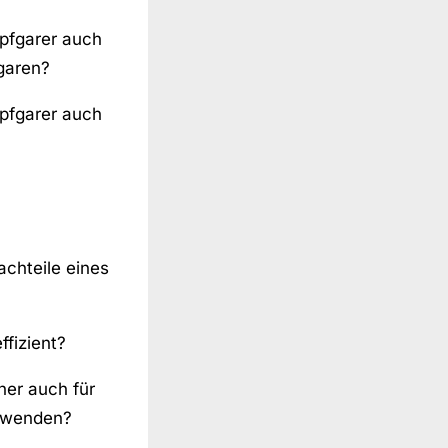
pfgarer auch
garen?
pfgarer auch
achteile eines
ffizient?
her auch für
erwenden?