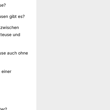
use?
usen gibt es?
 zwischen
tteuse und
euse auch ohne
 einer
ter?