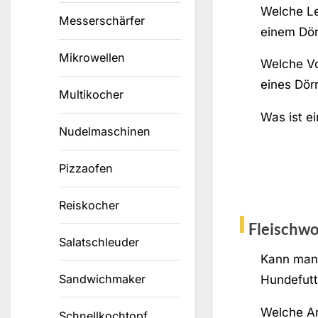
Welche Le
Messerschärfer
einem Dör
Mikrowellen
Welche Vo
eines Dör
Multikocher
Was ist e
Nudelmaschinen
Pizzaofen
Reiskocher
Fleischwo
Salatschleuder
Kann man 
Sandwichmaker
Hundefut
Welche Ar
Schnellkochtopf