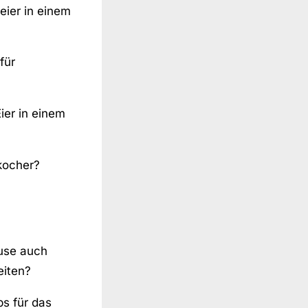
ier in einem
für
ier in einem
rkocher?
euse auch
eiten?
ps für das