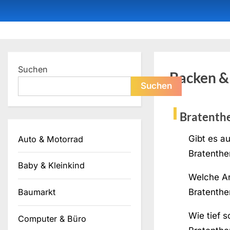
Skip
to
content
Dein ProduktBerater
Suchen
Backen &
Suchen
Bratenth
Gibt es au
Auto & Motorrad
Bratenth
Baby & Kleinkind
Welche Ar
Bratenthe
Baumarkt
Wie tief s
Computer & Büro