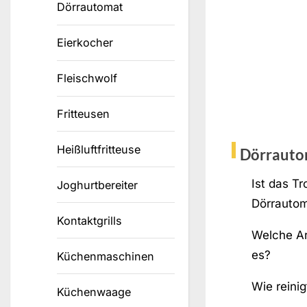
Dörrautomat
Eierkocher
Fleischwolf
Fritteusen
Heißluftfritteuse
Dörrauto
Ist das T
Joghurtbereiter
Dörrauto
Kontaktgrills
Welche Ar
es?
Küchenmaschinen
Wie reini
Küchenwaage