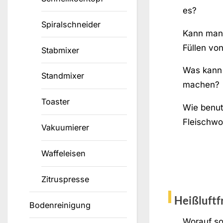
es?
Spiralschneider
Kann man 
Füllen vo
Stabmixer
Was kann 
Standmixer
machen?
Toaster
Wie benut
Fleischwo
Vakuumierer
Waffeleisen
Zitruspresse
Heißluftf
Bodenreinigung
Worauf sol