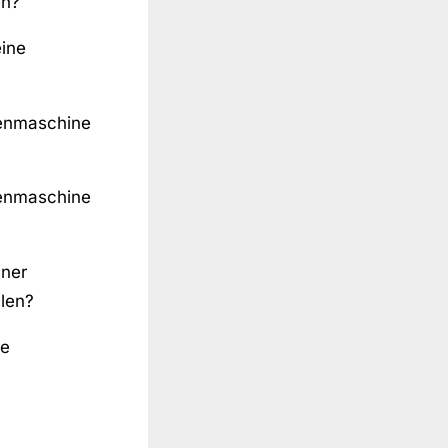
en?
eine
henmaschine
henmaschine
iner
len?
ge