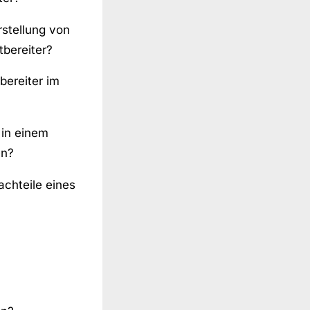
rstellung von
tbereiter?
bereiter im
 in einem
en?
achteile eines