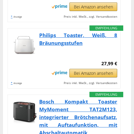
Bei Amazon ansehen
*
Preis inkl. MwSt., zzgl. Versandkosten
Anzeige
EMPFEHLUNG
Philips Toaster, Weiß, 8
Bräunungsstufen
27,99 €
Bei Amazon ansehen
*
Preis inkl. MwSt., zzgl. Versandkosten
Anzeige
EMPFEHLUNG
Bosch Kompakt Toaster
MyMoment TAT2M123,
integrierter Brötchenaufsatz,
mit Auftaufunktion, mit
Abschaltautomatik,