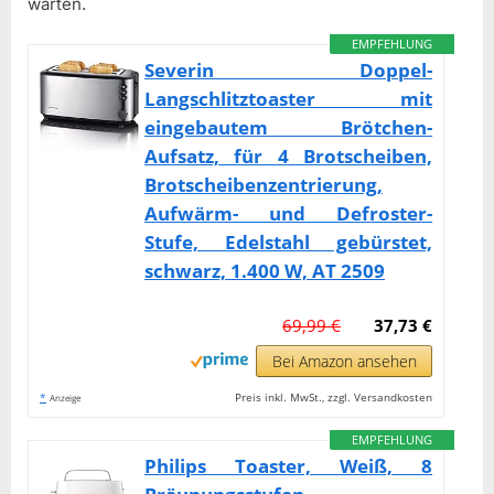
warten.
EMPFEHLUNG
Severin Doppel-
Langschlitztoaster mit
eingebautem Brötchen-
Aufsatz, für 4 Brotscheiben,
Brotscheibenzentrierung,
Aufwärm- und Defroster-
Stufe, Edelstahl gebürstet,
schwarz, 1.400 W, AT 2509
69,99 €
37,73 €
Bei Amazon ansehen
*
Preis inkl. MwSt., zzgl. Versandkosten
Anzeige
EMPFEHLUNG
Philips Toaster, Weiß, 8