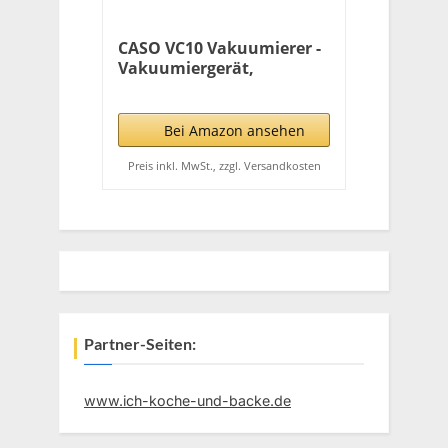
CASO VC10 Vakuumierer -
Vakuumiergerät,
Lebensmittel bleiben
vakuumiert bis zu 8x
länger frisch, 30cm lange
Bei Amazon ansehen
& stabile Schweißnaht,
inkl. 10 Profi-Folienbeutel
Preis inkl. MwSt., zzgl. Versandkosten
Partner-Seiten:
www.ich-koche-und-backe.de