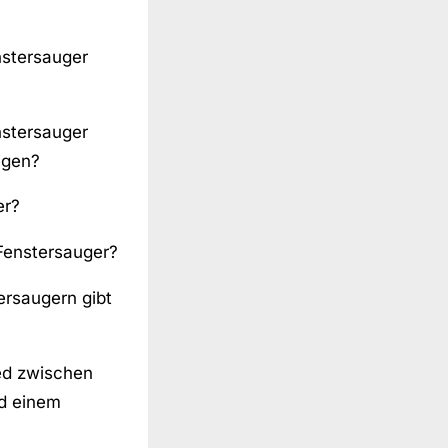
stersauger
stersauger
igen?
er?
Fenstersauger?
ersaugern gibt
ed zwischen
d einem