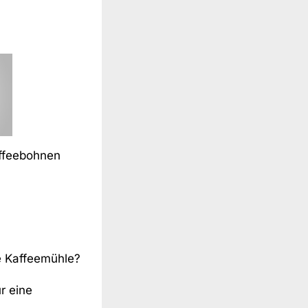
affeebohnen
e Kaffeemühle?
r eine