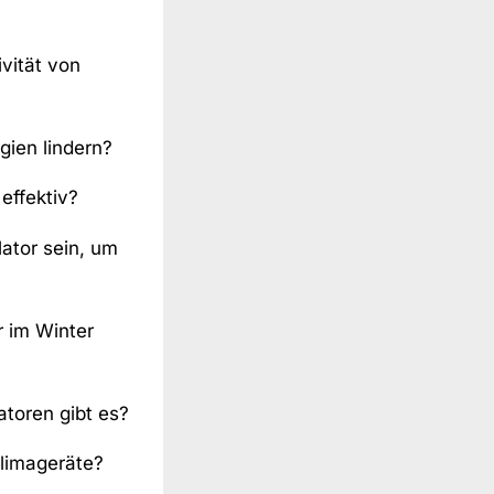
vität von
gien lindern?
effektiv?
lator sein, um
r im Winter
atoren gibt es?
limageräte?