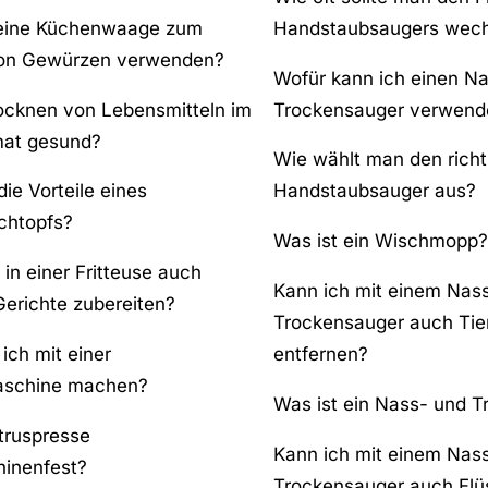
 eine Küchenwaage zum
Handstaubsaugers wech
on Gewürzen verwenden?
Wofür kann ich einen N
rocknen von Lebensmitteln im
Trockensauger verwend
mat gesund?
Wie wählt man den richt
ie Vorteile eines
Handstaubsauger aus?
chtopfs?
Was ist ein Wischmopp?
in einer Fritteuse auch
Kann ich mit einem Nas
erichte zubereiten?
Trockensauger auch Tie
ich mit einer
entfernen?
schine machen?
Was ist ein Nass- und 
itruspresse
Kann ich mit einem Nas
inenfest?
Trockensauger auch Flü