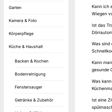
Kann ich
Garten
Wiegen v
Kamera & Foto
Ist das T
Dörrauto
Körperpflege
Was sind d
Küche & Haushalt
Schnellko
Backen & Kochen
Kann man 
gesunde G
Bodenreinigung
Was kann 
Fenstersauger
Küchenma
Ist eine Z
Getränke & Zubehör
spülmasch