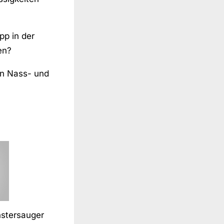
p in der
en?
in Nass- und
stersauger