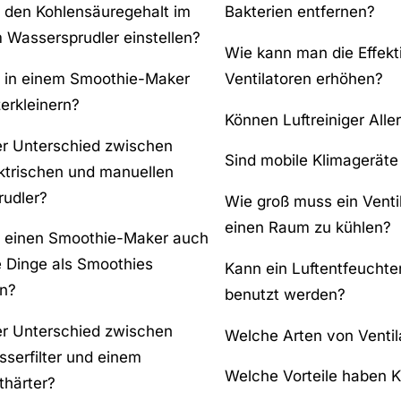
den Kohlensäuregehalt im
Bakterien entfernen?
 Wassersprudler einstellen?
Wie kann man die Effekti
 in einem Smoothie-Maker
Ventilatoren erhöhen?
erkleinern?
Können Luftreiniger Aller
er Unterschied zwischen
Sind mobile Klimageräte 
ktrischen und manuellen
udler?
Wie groß muss ein Venti
einen Raum zu kühlen?
 einen Smoothie-Maker auch
e Dinge als Smoothies
Kann ein Luftentfeuchte
n?
benutzt werden?
er Unterschied zwischen
Welche Arten von Ventil
serfilter und einem
Welche Vorteile haben K
härter?