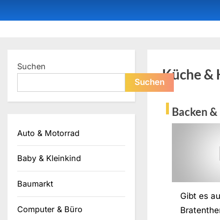
Skip
to
content
Dein ProduktBerater
Suchen
Küche & 
Suchen
Backen &
Auto & Motorrad
Baby & Kleinkind
Baumarkt
Gibt es au
Computer & Büro
Bratenth