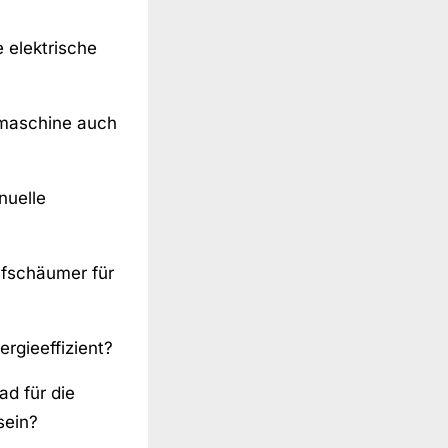
 elektrische
emaschine auch
nuelle
fschäumer für
rgieeffizient?
ad für die
sein?