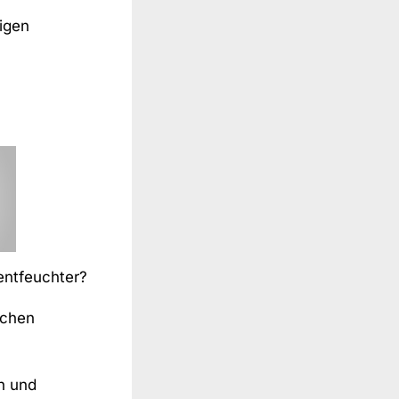
igen
tentfeuchter?
uchen
n und