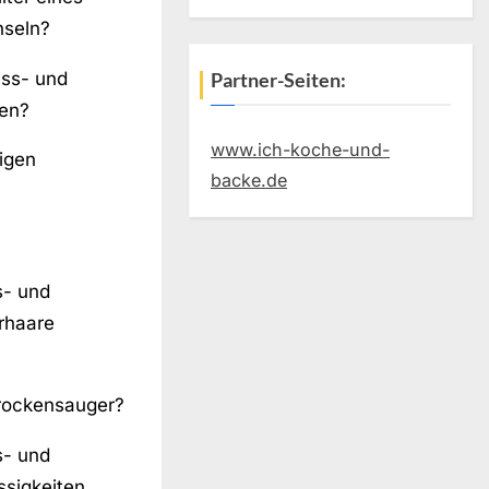
seln?
ass- und
Partner-Seiten:
en?
www.ich-koche-und-
igen
backe.de
s- und
rhaare
Trockensauger?
s- und
ssigkeiten