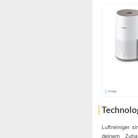
*
Anzeige
Technolog
Luftreiniger s
deinem Zuhau