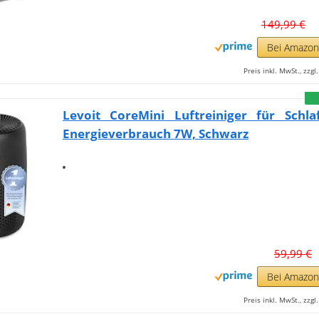
149,99 €
Bei Amazo
Preis inkl. MwSt., zzg
Levoit CoreMini Luftreiniger für Schla
Energieverbrauch 7W, Schwarz
59,99 €
Bei Amazo
Preis inkl. MwSt., zzg