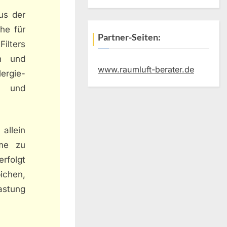
aus der
che für
Partner-Seiten:
ilters
en und
www.raumluft-berater.de
lergie-
e und
allein
ome zu
rfolgt
ichen,
astung