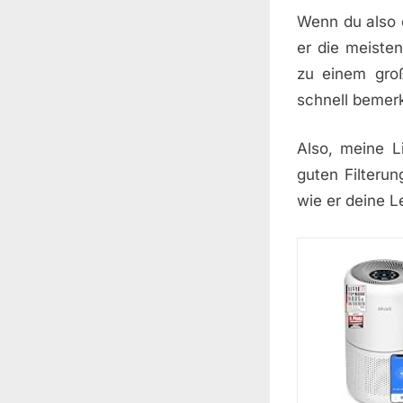
Wenn du also e
er die meisten
zu einem groß
schnell bemer
Also, meine Li
guten Filteru
wie er deine L