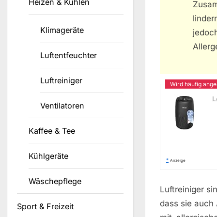
Heizen & Kühlen
Zusam
linder
Klimageräte
jedo
Allerg
Luftentfeuchter
Luftreiniger
L
Ventilatoren
Kaffee & Tee
Kühlgeräte
*
Anzeige
Wäschepflege
Luftreiniger s
dass sie auch 
Sport & Freizeit