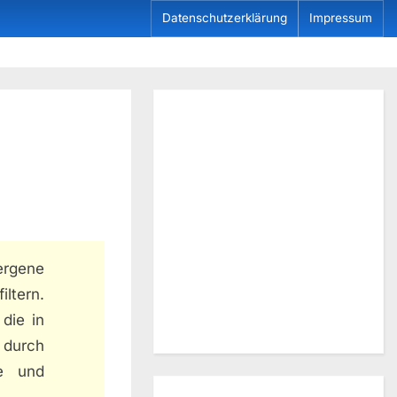
Datenschutzerklärung
Impressum
ergene
ltern.
die in
 durch
re und