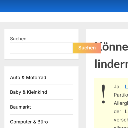
Skip
to
content
Dein ProduktBerater
Suchen
Können
Suchen
linder
Auto & Motorrad
Ja,
L
Baby & Kleinkind
Parti
Aller
Baumarkt
der L
versc
Computer & Büro
allerg