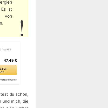
ergien
 Es ist
g von
n.
Schwarz
47,49 €
azon
hen
l. Versandkosten
stest du schon,
h und mich, die