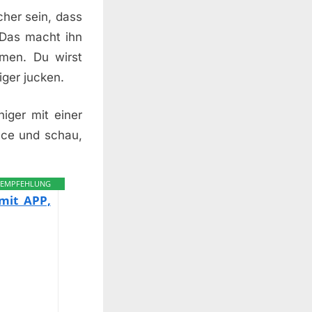
cher sein, dass
. Das macht ihn
omen. Du wirst
ger jucken.
niger mit einer
nce und schau,
EMPFEHLUNG
 mit APP,