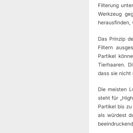
Filterung unt
Werkzeug geg
herausfinden, 
Das Prinzip de
Filtern ausge
Partikel könn
Tierhaaren. Di
dass sie nicht
Die meisten L
steht für „High
Partikel bis z
als würdest d
beeindruckend