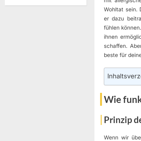
mit allergisc
Wohltat sein.
er dazu beitr
fühlen können.
ihnen ermögli
schaffen. Abe
beste für dein
Inhaltsverz
Wie funk
Prinzip d
Wenn wir über