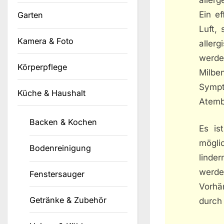
Ein ef
Garten
Luft, 
Kamera & Foto
aller
werde
Körperpflege
Milben
Symp
Küche & Haushalt
Atemb
Backen & Kochen
Es is
mögli
Bodenreinigung
linde
werde
Fenstersauger
Vorhä
Getränke & Zubehör
durch 