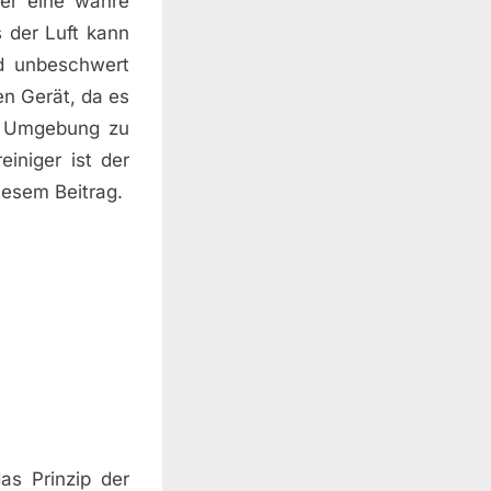
ger eine wahre
 der Luft kann
nd unbeschwert
en Gerät, da es
ie Umgebung zu
iniger ist der
iesem Beitrag.
as Prinzip der