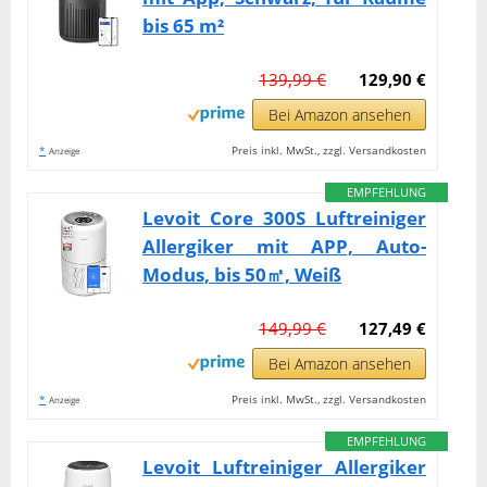
bis 65 m²
139,99 €
129,90 €
Bei Amazon ansehen
*
Preis inkl. MwSt., zzgl. Versandkosten
Anzeige
EMPFEHLUNG
Levoit Core 300S Luftreiniger
Allergiker mit APP, Auto-
Modus, bis 50㎡, Weiß
149,99 €
127,49 €
Bei Amazon ansehen
*
Preis inkl. MwSt., zzgl. Versandkosten
Anzeige
EMPFEHLUNG
Levoit Luftreiniger Allergiker