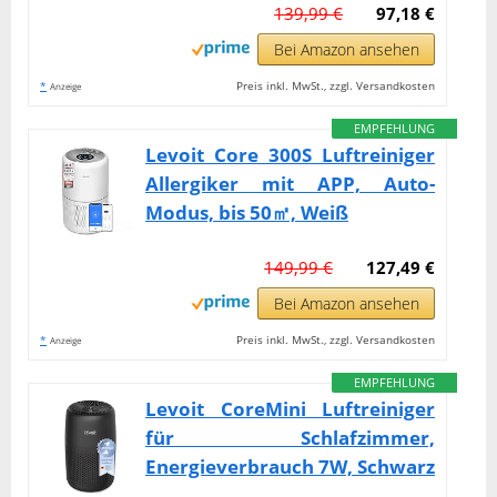
139,99 €
97,18 €
Bei Amazon ansehen
*
Preis inkl. MwSt., zzgl. Versandkosten
Anzeige
EMPFEHLUNG
Levoit Core 300S Luftreiniger
Allergiker mit APP, Auto-
Modus, bis 50㎡, Weiß
149,99 €
127,49 €
Bei Amazon ansehen
*
Preis inkl. MwSt., zzgl. Versandkosten
Anzeige
EMPFEHLUNG
Levoit CoreMini Luftreiniger
für Schlafzimmer,
Energieverbrauch 7W, Schwarz