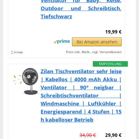
Ventilator für Baby, Reise,
Outdoor und Schreibtisch,
Tiefschwarz
19,99 €
Bei Amazon ansehen
*
Preis inkl. MwSt., zzgl. Versandkosten
Anzeige
EMPFEHLUNG
Zilan Tischventilator sehr leise
| Kabellos | 4000 mAh Akku |
Ventilator | 90° neigbar |
Schreibtischventilator |
Windmaschine | Luftkühler |
Energiesparend | 4 Stufen | 15
h kabelloser Betrieb
34,90 €
29,90 €