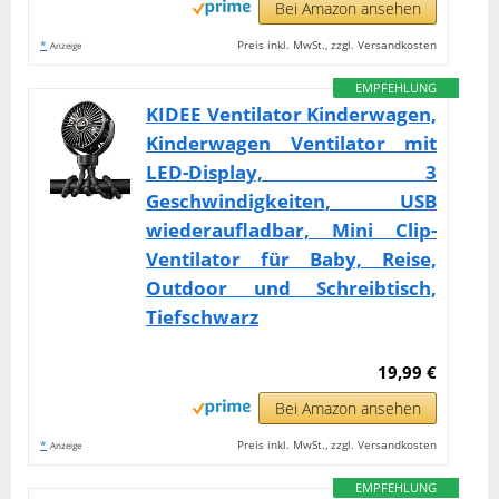
Bei Amazon ansehen
*
Preis inkl. MwSt., zzgl. Versandkosten
Anzeige
EMPFEHLUNG
KIDEE Ventilator Kinderwagen,
Kinderwagen Ventilator mit
LED-Display, 3
Geschwindigkeiten, USB
wiederaufladbar, Mini Clip-
Ventilator für Baby, Reise,
Outdoor und Schreibtisch,
Tiefschwarz
19,99 €
Bei Amazon ansehen
*
Preis inkl. MwSt., zzgl. Versandkosten
Anzeige
EMPFEHLUNG