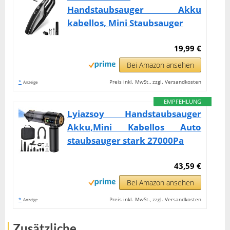
Handstaubsauger Akku
kabellos, Mini Staubsauger
19,99 €
Bei Amazon ansehen
*
Preis inkl. MwSt., zzgl. Versandkosten
Anzeige
EMPFEHLUNG
Lyiazsoy Handstaubsauger
Akku,Mini Kabellos Auto
staubsauger stark 27000Pa
43,59 €
Bei Amazon ansehen
*
Preis inkl. MwSt., zzgl. Versandkosten
Anzeige
Zusätzliche