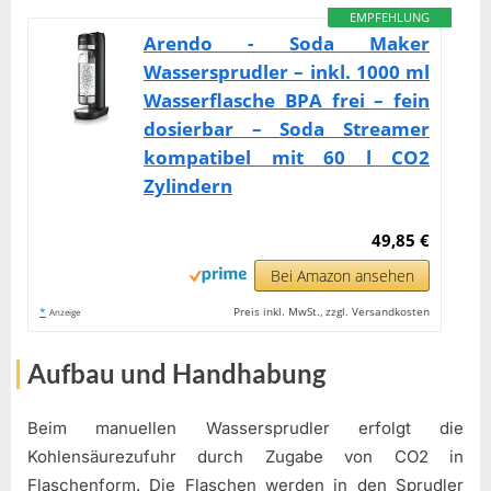
EMPFEHLUNG
Arendo - Soda Maker
Wassersprudler – inkl. 1000 ml
Wasserflasche BPA frei – fein
dosierbar – Soda Streamer
kompatibel mit 60 l CO2
Zylindern
49,85 €
Bei Amazon ansehen
*
Preis inkl. MwSt., zzgl. Versandkosten
Anzeige
Aufbau und Handhabung
Beim manuellen Wassersprudler erfolgt die
Kohlensäurezufuhr durch Zugabe von CO2 in
Flaschenform. Die Flaschen werden in den Sprudler