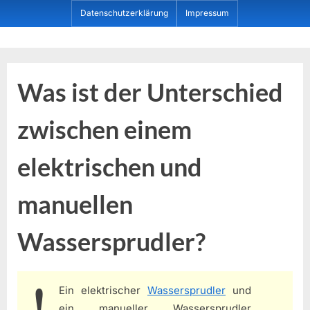
Skip
Datenschutzerklärung
Impressum
to
content
Dein ProduktBerater
Was ist der Unterschied
zwischen einem
elektrischen und
manuellen
Wassersprudler?
Ein elektrischer
Wassersprudler
und
ein manueller Wassersprudler