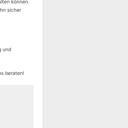
alten können.
ihn sicher
g und
ns beraten!