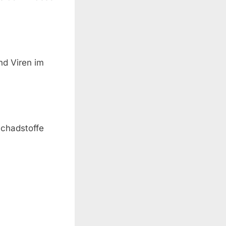
nd Viren im
chadstoffe