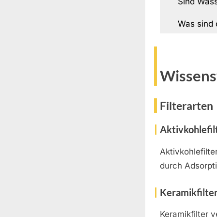
Sind Wass
Was sind d
Wissens
Filterarten
Aktivkohlefil
Aktivkohlefilt
durch Adsorpti
Keramikfilte
Keramikfilter