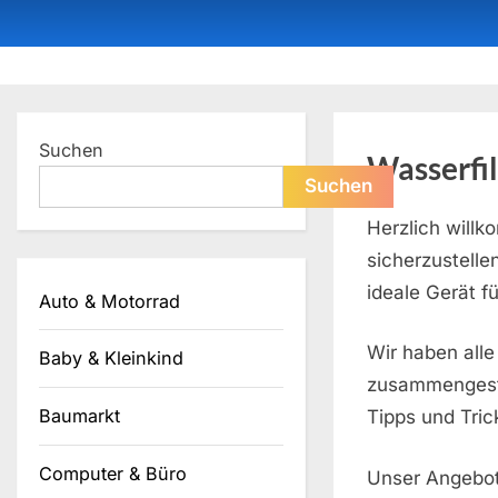
Skip
to
content
Dein ProduktBerater
Suchen
Wasserfil
Suchen
Herzlich will
sicherzustelle
ideale Gerät fü
Auto & Motorrad
Wir haben alle
Baby & Kleinkind
zusammengeste
Baumarkt
Tipps und Tric
Computer & Büro
Unser Angebot