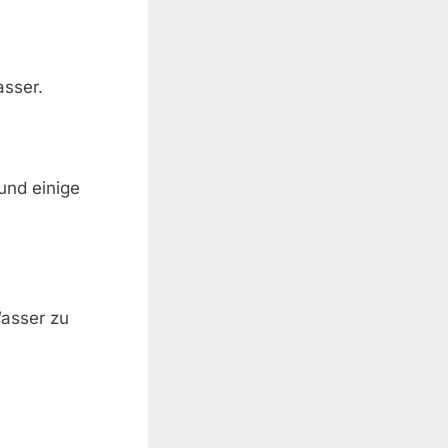
asser.
und einige
Wasser zu