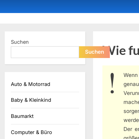
Skip
to
content
Dein ProduktBerater
Suchen
Wie fu
Suchen
Wenn 
Auto & Motorrad
genau
Verun
Baby & Kleinkind
machen
sorge
Baumarkt
werde
Der er
Computer & Büro
größe