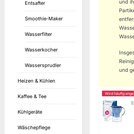
und ih
Entsafter
Parti
Smoothie-Maker
entfe
Wasse
Wasserfilter
Wasse
Wasserkocher
Insges
Reini
Wassersprudler
und g
Heizen & Kühlen
Kaffee & Tee
B
Kühlgeräte
Wäschepflege