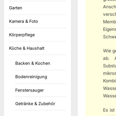
Ansch
Garten
vers
Kamera & Foto
Membr
Eige
Körperpflege
Schwer
Küche & Haushalt
Wie g
ab. A
Backen & Kochen
Subst
mikro
Bodenreinigung
Kombi
Wasse
Fenstersauger
Wasse
Getränke & Zubehör
Es ist