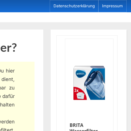
Datenschutzerklärung
Impressum
ter?
Du hier
dient,
bar zu
e dafür
halten
 werden
BRITA
ltert.