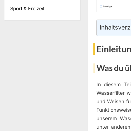
*
Anzeige
Sport & Freizeit
Inhaltsverz
Einleitu
Was du üb
In diesem Te
Wasserfilter 
und Weisen fun
Funktionsweis
unserem Wass
unter anderem