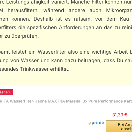
re Leistungsfähigkeit variiert. Manche Filter können nu
kel herausfiltern, während andere auch Mikroorga
rnen können. Deshalb ist es ratsam, vor dem Kauf
rfilters die spezifischen Anforderungen an das zu rein
r zu überprüfen.
amt leistet ein Wasserfilter also eine wichtige Arbeit 
gung von Wasser und kann dazu beitragen, dass Du sa
esundes Trinkwasser erhältst.
RITA Wasserfilter-Kanne MAXTRA Marella, 3x Pure Performance Kar
31,39 €
Bei Am
anse