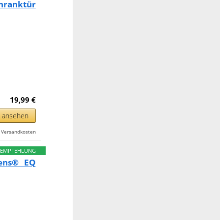
hranktür
19,99 €
n ansehen
l. Versandkosten
EMPFEHLUNG
mens® EQ