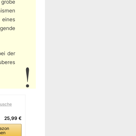
r grobe
nismen
 eines
igende
bei der
uberes
tusche
25,99 €
azon
hen