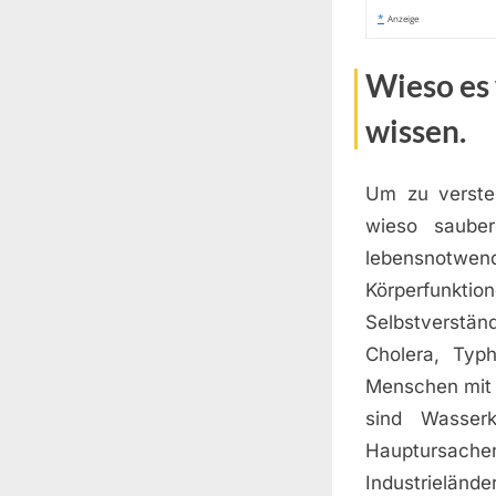
*
Anzeige
Wieso es 
wissen.
Um zu versteh
wieso sauber
lebensnotwen
Körperfunktio
Selbstverstän
Cholera, Typ
Menschen mit 
sind Wasserk
Hauptursach
Industrielän