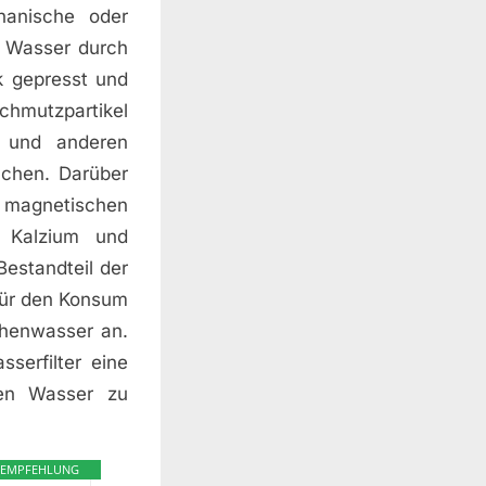
hanische oder
s Wasser durch
k gepresst und
chmutzpartikel
e und anderen
achen. Darüber
d magnetischen
 Kalzium und
Bestandteil der
für den Konsum
chenwasser an.
serfilter eine
ren Wasser zu
EMPFEHLUNG