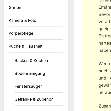
Ernäh
Garten
Bevo
Kamera & Foto
verarb
geeig
Körperpflege
Blattg
harte
Küche & Haushalt
haben,
Backen & Kochen
Wenn 
nach 
Bodenreinigung
und e
gewäh
Fenstersauger
herau
Getränke & Zubehör
Zusam