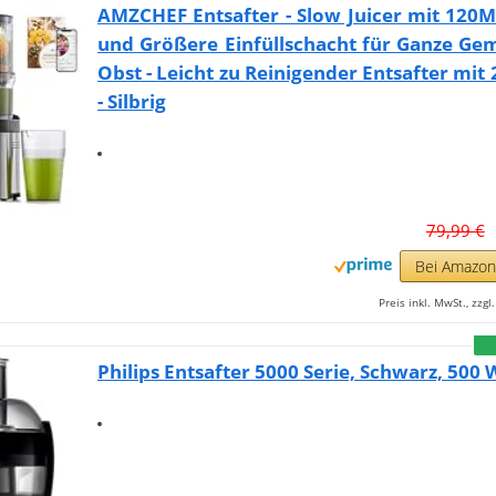
AMZCHEF Entsafter - Slow Juicer mit 120
und Größere Einfüllschacht für Ganze Ge
Obst - Leicht zu Reinigender Entsafter mit 
- Silbrig
79,99 €
Bei Amazo
Preis inkl. MwSt., zzg
Philips Entsafter 5000 Serie, Schwarz, 500 