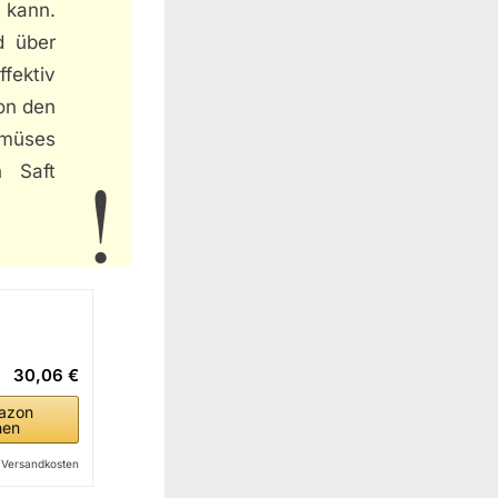
 kann.
d über
fektiv
von den
emüses
n Saft
30,06 €
azon
hen
l. Versandkosten