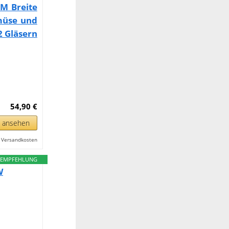
MM Breite
müse und
2 Gläsern
54,90 €
n ansehen
l. Versandkosten
EMPFEHLUNG
W