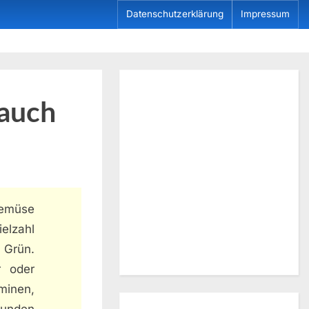
Datenschutzerklärung
Impressum
 auch
emüse
ielzahl
 Grün.
r oder
minen,
sunden