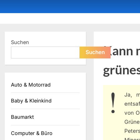
Skip
to
content
Dein ProduktBerater
Suchen
Kann m
Suchen
grünes
Auto & Motorrad
Ja, 
Baby & Kleinkind
entsaf
von O
Baumarkt
Grüne
Peter
Computer & Büro
Miner