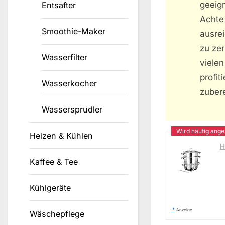
geeig
Entsafter
Achte
Smoothie-Maker
ausre
zu zer
Wasserfilter
viele
profi
Wasserkocher
zubere
Wassersprudler
Heizen & Kühlen
H
Kaffee & Tee
Kühlgeräte
*
Anzeige
Wäschepflege