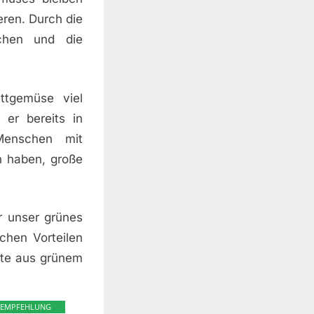
eren. Durch die
chen und die
ttgemüse viel
 er bereits in
 Menschen mit
n haben, große
r unser grünes
chen Vorteilen
ste aus grünem
EMPFEHLUNG