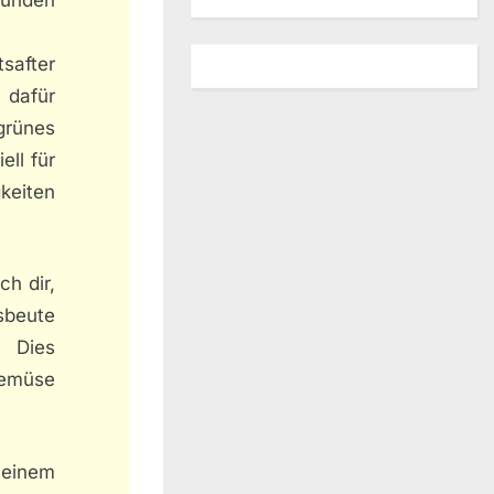
after
r dafür
grünes
ell für
keiten
h dir,
sbeute
. Dies
gemüse
 einem