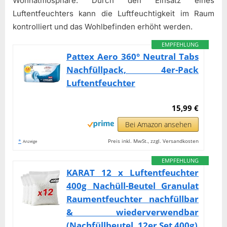
Wohnatmosphäre. Durch den Einsatz eines
Luftentfeuchters kann die Luftfeuchtigkeit im Raum
kontrolliert und das Wohlbefinden erhöht werden.
EMPFEHLUNG
Pattex Aero 360° Neutral Tabs
Nachfüllpack, 4er-Pack
Luftentfeuchter
15,99 €
Bei Amazon ansehen
*
Preis inkl. MwSt., zzgl. Versandkosten
Anzeige
EMPFEHLUNG
KARAT 12 x Luftentfeuchter
400g Nachüll-Beutel Granulat
Raumentfeuchter nachfüllbar
& wiederverwendbar
(Nachfüllbeutel, 12er Set 400g)