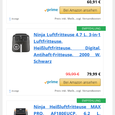
60,91 €
Bei Amazon ansehen
*
Preis inkl. MwSt., zzgl. Versandkosten
Anzeige
EMPFEHLUNG
Ninja Luftfritteuse 4,7 L, 3-in-1
Luftfritteuse,
Heißluftfritteuse, Digital,
Antihaft-Fritteuse, 2000 W,
Schwarz
99,99 €
79,99 €
Bei Amazon ansehen
*
Preis inkl. MwSt., zzgl. Versandkosten
Anzeige
EMPFEHLUNG
Ninja Heißluftfritteuse MAX
PRO, AF180EUCP, 6,2 L,