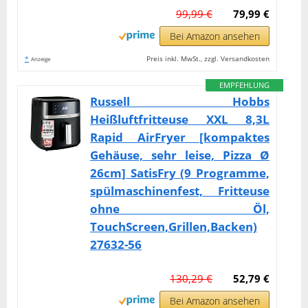
99,99 €
79,99 €
Bei Amazon ansehen
*
Preis inkl. MwSt., zzgl. Versandkosten
Anzeige
EMPFEHLUNG
Russell Hobbs
Heißluftfritteuse XXL 8,3L
Rapid AirFryer [kompaktes
Gehäuse, sehr leise, Pizza Ø
26cm] SatisFry (9 Programme,
spülmaschinenfest, Fritteuse
ohne Öl,
TouchScreen,Grillen,Backen)
27632-56
130,29 €
52,79 €
Bei Amazon ansehen