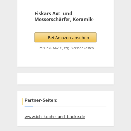
Fiskars Axt- und
Messerschärfer, Keramik-
Schleifkopf/Gehäuse aus
glasfaserverstärktem
Kunststoff,
Bei Amazon ansehen
Schwarz/Orange, Xsharp,
1000601
Preis inkl. MwSt., zzgl. Versandkosten
Partner-Seiten:
www.ich-koche-und-backe.de