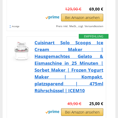
129,90 €
69,00 €
Bei Amazon ansehen
*
Preis inkl. MwSt., zzgl. Versandkosten
Anzeige
EMPFEHLUNG
Cuisinart Solo Scoops Ice
Cream Maker |
Hausgemachtes Gelato &
Eismaschine in 25 Minuten |
Sorbet Maker | Frozen Yogurt
Maker | Kompakt,
platzsparend | 475ml
Rührschüssel | ICEM10
49,90 €
25,00 €
Bei Amazon ansehen