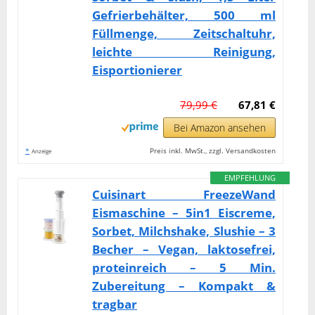
Gefrierbehälter, 500 ml
Füllmenge, Zeitschaltuhr,
leichte Reinigung,
Eisportionierer
79,99 €
67,81 €
Bei Amazon ansehen
*
Preis inkl. MwSt., zzgl. Versandkosten
Anzeige
EMPFEHLUNG
Cuisinart FreezeWand
Eismaschine – 5in1 Eiscreme,
Sorbet, Milchshake, Slushie – 3
Becher – Vegan, laktosefrei,
proteinreich – 5 Min.
Zubereitung – Kompakt &
tragbar