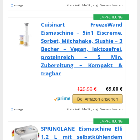
*
Preis inkl. MwSt., zzgl. Versandkosten
Anzeige
EMPFEHLUNG
Cuisinart FreezeWand
Eismaschine – 5in1 Eiscreme,
Sorbet, Milchshake, Slushie – 3
Becher – Vegan, laktosefrei,
proteinreich – 5 Min.
Zubereitung – Kompakt &
tragbar
129,90 €
69,00 €
Bei Amazon ansehen
*
Preis inkl. MwSt., zzgl. Versandkosten
Anzeige
EMPFEHLUNG
SPRINGLANE Eismaschine Elli
1,2 L mit selbstkühlendem