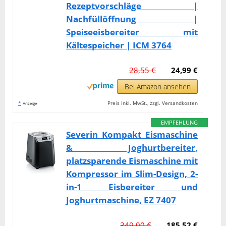
Rezeptvorschläge |
Nachfüllöffnung |
Speiseeisbereiter mit
Kältespeicher | ICM 3764
28,55 €
24,99 €
Bei Amazon ansehen
*
Preis inkl. MwSt., zzgl. Versandkosten
Anzeige
EMPFEHLUNG
Severin Kompakt Eismaschine
& Joghurtbereiter,
platzsparende Eismaschine mit
Kompressor im Slim-Design, 2-
in-1 Eisbereiter und
Joghurtmaschine, EZ 7407
349,00 €
185,52 €