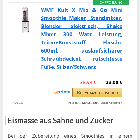
EMPFEHLUNG
WMF Kult X Mix & Go Mini
Smoothie Maker, Standmixer,
Blender elektrisch, Shake
Mixer 300 Watt Leistung,
Tritan-Kunststoff Flasche
600ml, auslaufsicherer
Schraubdeckel, rutschfeste
Füße, Silber/Schwarz
38,94 €
33,00 €
Bei Amazon ansehen
*
Preis inkl. MwSt., zzgl. Versandkosten
Anzeige
Eismasse aus Sahne und Zucker
Bei der Zubereitung eines Smoothies in einem