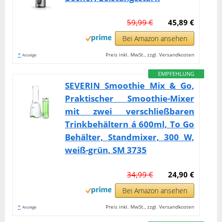
59,99 €
45,89 €
Bei Amazon ansehen
*
Preis inkl. MwSt., zzgl. Versandkosten
Anzeige
EMPFEHLUNG
SEVERIN Smoothie Mix & Go,
Praktischer Smoothie-Mixer
mit zwei verschließbaren
Trinkbehältern á 600ml, To Go
Behälter, Standmixer, 300 W,
weiß-grün, SM 3735
34,99 €
24,90 €
Bei Amazon ansehen
*
Preis inkl. MwSt., zzgl. Versandkosten
Anzeige