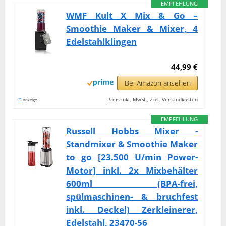
EMPFEHLUNG
WMF Kult X Mix & Go –
Smoothie Maker & Mixer, 4
Edelstahlklingen
44,99 €
Bei Amazon ansehen
*
Preis inkl. MwSt., zzgl. Versandkosten
Anzeige
EMPFEHLUNG
Russell Hobbs Mixer -
Standmixer & Smoothie Maker
to go [23.500 U/min Power-
Motor] inkl. 2x Mixbehälter
600ml (BPA-frei,
spülmaschinen- & bruchfest
inkl. Deckel) Zerkleinerer,
Edelstahl, 23470-56