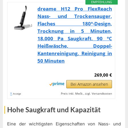
EMPFEHLUNG
dreame H12 Pro FlexReach
Nass- und Trockensauger,
Flaches 180°-Design,
Trocknung in 5 Minuten,
18.000 Pa Saugkraft, 90 °C
Heißwäsche, Doppel-
Kantenreinigung, Reinigung in
50 Minuten
269,00 €
Bei Amazon ansehen
*
Preis inkl. MwSt., zzgl. Versandkosten
Anzeige
Hohe Saugkraft und Kapazität
Eine der wichtigsten Eigenschaften von Nass- und