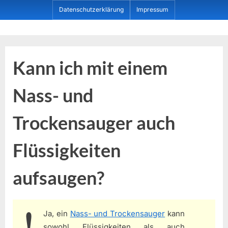
Skip
Datenschutzerklärung
Impressum
to
content
Dein ProduktBerater
Kann ich mit einem
Nass- und
Trockensauger auch
Flüssigkeiten
aufsaugen?
Ja, ein
Nass- und Trockensauger
kann
sowohl Flüssigkeiten als auch