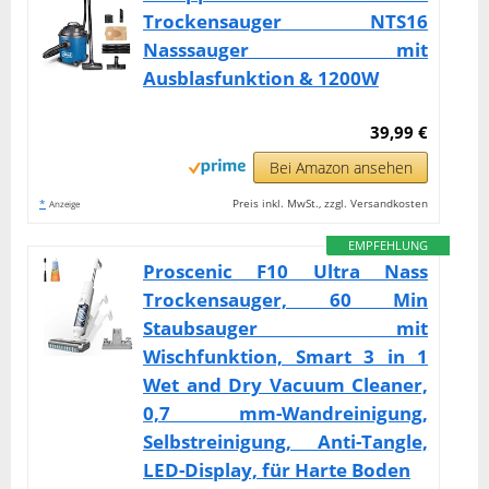
Trockensauger NTS16
Nasssauger mit
Ausblasfunktion & 1200W
39,99 €
Bei Amazon ansehen
*
Preis inkl. MwSt., zzgl. Versandkosten
Anzeige
EMPFEHLUNG
Proscenic F10 Ultra Nass
Trockensauger, 60 Min
Staubsauger mit
Wischfunktion, Smart 3 in 1
Wet and Dry Vacuum Cleaner,
0,7 mm-Wandreinigung,
Selbstreinigung, Anti-Tangle,
LED-Display, für Harte Boden