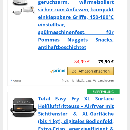
geruchsarm, wärmeisoliert
sicher zum Anfassen, kompakt
einklappbare Griffe, 150-190°C
einstellbar,
spülmaschinenfest, für
Pommes Nuggets Snacks,
antihaftbeschichtet
84,99 €
79,90 €
Bei Amazon ansehen
*
Preis inkl. MwSt., zzgl. Versandkosten
Anzeige
EMPFEHLUNG
Tefal Easy Fry XL Surface
Heißluftfritteuse – Airfryer mit
Sichtfenster & XL-Garfläche
(bis 1 kg), digitales Bedienfeld,
Extra-Crisp, energieeffizient &