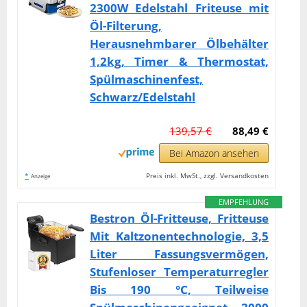
2300W Edelstahl Friteuse mit
Öl-Filterung,
Herausnehmbarer Ölbehälter
1,2kg, Timer & Thermostat,
Spülmaschinenfest,
Schwarz/Edelstahl
139,57 €
88,49 €
Bei Amazon ansehen
*
Preis inkl. MwSt., zzgl. Versandkosten
Anzeige
EMPFEHLUNG
Bestron Öl-Fritteuse, Fritteuse
Mit Kaltzonentechnologie, 3,5
Liter Fassungsvermögen,
Stufenloser Temperaturregler
Bis 190 °C, Teilweise