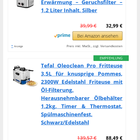
Erwärmung – Geruchsfilter –
1,2 Liter Inhalt, Silber
39,99 €
32,99 €
Bei Amazon ansehen
*
Preis inkl. MwSt., zzgl. Versandkosten
Anzeige
EMPFEHLUNG
Tefal Oleoclean Pro Fritteuse
3,5L für knusprige Pommes,
2300W Edelstahl Friteuse mit
Öl-Filterung,
Herausnehmbarer Ölbehälter
1,2kg, Timer & Thermostat,
Spülmaschinenfest,
Schwarz/Edelstahl
139,57 €
88,49 €