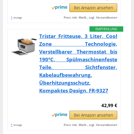
Bei Amazon ansehen
*
Preis inkl. MwSt., zzgl. Versandkosten
Anzeige
EMPFEHLUNG
Tristar Fritteuse, 3 Liter, Cool
Zone Technologie,
Verstellbarer Thermostat bis
190°C, Spülmaschinenfeste
Teile, Sichtfenster,
Kabelaufbewahrung,
Überhitzungsschutz,
Kompaktes Design, FR-9327
42,99 €
Bei Amazon ansehen
*
Preis inkl. MwSt., zzgl. Versandkosten
Anzeige