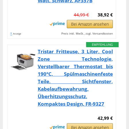
Watt, Schwarz, AF357B
44,99 €
38,92 €
Bei Amazon ansehen
*
Preis inkl. MwSt., zzgl. Versandkosten
Anzeige
EMPFEHLUNG
Tristar Fritteuse, 3 Liter, Cool
Zone Technologie,
Verstellbarer Thermostat bis
190°C, Spülmaschinenfeste
Teile, Sichtfenster,
Kabelaufbewahrung,
Überhitzungsschutz,
Kompaktes Design, FR-9327
42,99 €
Bei Amazon ansehen