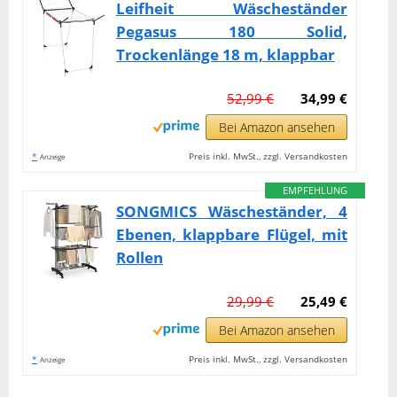
Leifheit Wäscheständer
Pegasus 180 Solid,
Trockenlänge 18 m, klappbar
52,99 €
34,99 €
Bei Amazon ansehen
*
Preis inkl. MwSt., zzgl. Versandkosten
Anzeige
EMPFEHLUNG
SONGMICS Wäscheständer, 4
Ebenen, klappbare Flügel, mit
Rollen
29,99 €
25,49 €
Bei Amazon ansehen
*
Preis inkl. MwSt., zzgl. Versandkosten
Anzeige