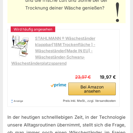
und die frische Luft und Sonne bei der
Trocknung deiner Wäsche genießen?
STAHLMANN ® Wäscheständer
klappbar[18M Trockenfläche ] -
Wäscheständer[Made IN EU] -
Wäscheständer-Schwaru-
Wäscheständerplatzsparend
23,97 €
19,97 €
Bei Amazon
ansehen
*
Preis inkl. MwSt., zzgl. Versandkosten
Anzeige
In der heutigen schnelllebigen Zeit, in der Technologie
unsere Alltagsroutinen übernimmt, stellt sich die Frage,
ob man immer noch einen Wäscheständer im Freien