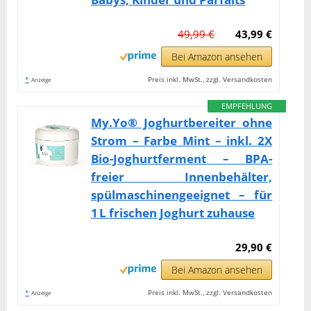
49,99 €
43,99 €
Bei Amazon ansehen
*
Preis inkl. MwSt., zzgl. Versandkosten
Anzeige
EMPFEHLUNG
My.Yo® Joghurtbereiter ohne
Strom – Farbe Mint – inkl. 2X
Bio-Joghurtferment – BPA-
freier Innenbehälter,
spülmaschinengeeignet – für
1 L frischen Joghurt zuhause
29,90 €
Bei Amazon ansehen
*
Preis inkl. MwSt., zzgl. Versandkosten
Anzeige