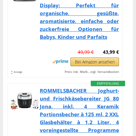
Display: Perfekt für
organische, gesüßte,
aromatisierte, einfache oder
zuckerfreie Optionen für
Babys, Kinder und Parfaits
49,99 €
43,99 €
Bei Amazon ansehen
*
Preis inkl. MwSt., zzgl. Versandkosten
Anzeige
EMPFEHLUNG
ROMMELSBACHER Joghurt-
und Frischkäsebereiter JG 80
Jona, inkl. 4 Keramik
Portionsbecher à 125 ml, 2 XXL
Glasbehälter à 1,2 Liter, 4
voreingestellte Programme