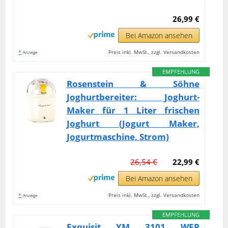
26,99 €
Bei Amazon ansehen
*
Preis inkl. MwSt., zzgl. Versandkosten
Anzeige
EMPFEHLUNG
Rosenstein & Söhne
Joghurtbereiter: Joghurt-
Maker für 1 Liter frischen
Joghurt (Jogurt Maker,
Jogurtmaschine, Strom)
26,54 €
22,99 €
Bei Amazon ansehen
*
Preis inkl. MwSt., zzgl. Versandkosten
Anzeige
EMPFEHLUNG
Exquisit YM 3101 WEP