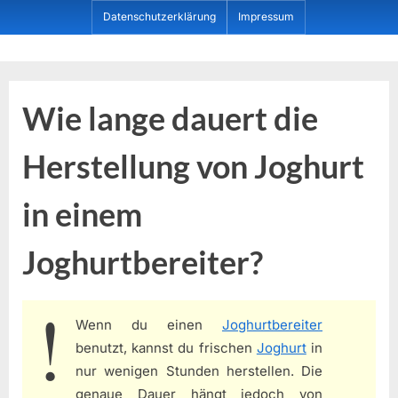
Skip
Datenschutzerklärung
Impressum
to
content
Dein ProduktBerater
Wie lange dauert die
Herstellung von Joghurt
in einem
Joghurtbereiter?
Wenn du einen
Joghurtbereiter
benutzt, kannst du frischen
Joghurt
in
nur wenigen Stunden herstellen. Die
genaue Dauer hängt jedoch von