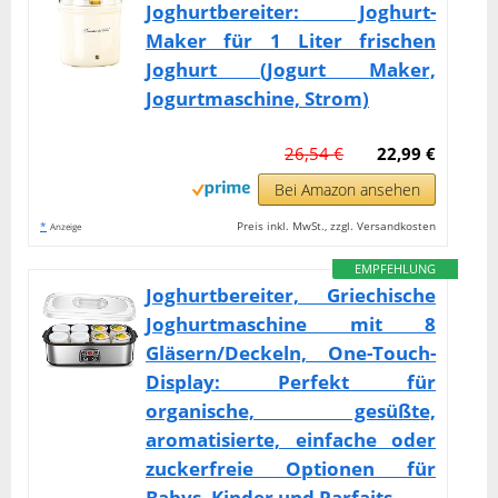
Joghurtbereiter: Joghurt-
Maker für 1 Liter frischen
Joghurt (Jogurt Maker,
Jogurtmaschine, Strom)
26,54 €
22,99 €
Bei Amazon ansehen
*
Preis inkl. MwSt., zzgl. Versandkosten
Anzeige
EMPFEHLUNG
Joghurtbereiter, Griechische
Joghurtmaschine mit 8
Gläsern/Deckeln, One-Touch-
Display: Perfekt für
organische, gesüßte,
aromatisierte, einfache oder
zuckerfreie Optionen für
Babys, Kinder und Parfaits