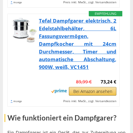
*
Preis inkl. MwSt., zzgl. Versandkosten
Anzeige
EMPFEHLUNG
Tefal Dampfgarer elektrisch, 2
Edelstahlbehälter, 6L
Fassungsvermögen,
Dampfkocher mit 24cm
Durchmesser, Timer und
automatische Abschaltung,
900W, weiß, VC1451
89,99 €
73,24 €
Bei Amazon ansehen
*
Preis inkl. MwSt., zzgl. Versandkosten
Anzeige
Wie funktioniert ein Dampfgarer?
Ein Dampfgarer ist ein Gerät, das zur Zubereitung von