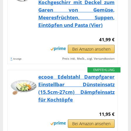
Kochgeschirr mit Deckel zum
Garen von Gemüse,
Meeresfrüchten, Suppen,
Eintöpfen und Pasta (Vier)
41,99 €
Bei Amazon ansehen
*
Preis inkl. MwSt., zzgl. Versandkosten
Anzeige
EMPFEHLUNG
ecooe Edelstahl Dampfgarer
Einstellbar Dünsteinsatz
(15.5cm-27cm) Dämpfeinsatz
für Kochtöpfe
11,95 €
Bei Amazon ansehen