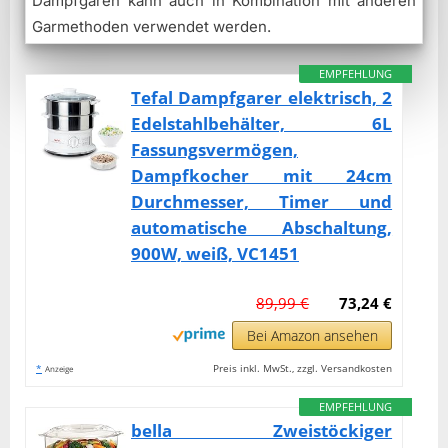
Dampfgaren kann auch in Kombination mit anderen
Garmethoden verwendet werden.
EMPFEHLUNG
Tefal Dampfgarer elektrisch, 2
Edelstahlbehälter, 6L
Fassungsvermögen,
Dampfkocher mit 24cm
Durchmesser, Timer und
automatische Abschaltung,
900W, weiß, VC1451
89,99 €
73,24 €
Bei Amazon ansehen
*
Preis inkl. MwSt., zzgl. Versandkosten
Anzeige
EMPFEHLUNG
bella Zweistöckiger