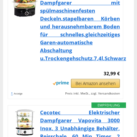
Dampfgarer mit
spülmaschinenfesten
Deckeln,stapelbaren Körben
und herausnehmbarem Boden
für schnelles,gleichzeitiges
Garen-automatische
Abschaltung
u.Trockengehschutz,7,4l,Schwarz
32,99 €
Bei Amazon ansehen
*
Preis inkl. MwSt., zzgl. Versandkosten
Anzeige
EMPFEHLUNG
Cecotec Elektrischer
Dampfgarer Vapovita 3000
Inox, 3 Unabhängige Behälter,
Reisschale, 60 Min Timer, 2