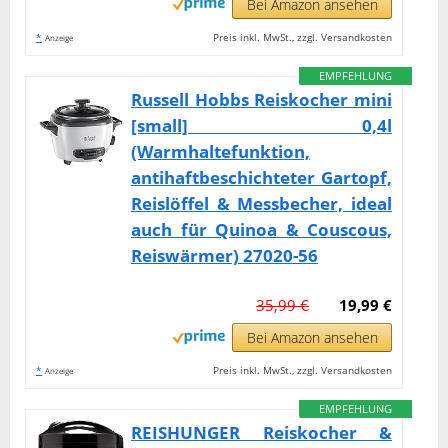
Bei Amazon ansehen
*
Preis inkl. MwSt., zzgl. Versandkosten
Anzeige
EMPFEHLUNG
Russell Hobbs Reiskocher mini
[small] 0,4l
(Warmhaltefunktion,
antihaftbeschichteter Gartopf,
Reislöffel & Messbecher, ideal
auch für Quinoa & Couscous,
Reiswärmer) 27020-56
35,99 €
19,99 €
Bei Amazon ansehen
*
Preis inkl. MwSt., zzgl. Versandkosten
Anzeige
EMPFEHLUNG
REISHUNGER Reiskocher &