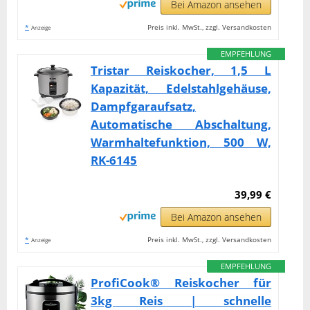
Bei Amazon ansehen
*
Preis inkl. MwSt., zzgl. Versandkosten
Anzeige
EMPFEHLUNG
Tristar Reiskocher, 1,5 L
Kapazität, Edelstahlgehäuse,
Dampfgaraufsatz,
Automatische Abschaltung,
Warmhaltefunktion, 500 W,
RK-6145
39,99 €
Bei Amazon ansehen
*
Preis inkl. MwSt., zzgl. Versandkosten
Anzeige
EMPFEHLUNG
ProfiCook® Reiskocher für
3kg Reis | schnelle