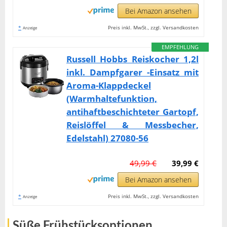
Bei Amazon ansehen
*
Preis inkl. MwSt., zzgl. Versandkosten
Anzeige
EMPFEHLUNG
Russell Hobbs Reiskocher 1,2l
inkl. Dampfgarer -Einsatz mit
Aroma-Klappdeckel
(Warmhaltefunktion,
antihaftbeschichteter Gartopf,
Reislöffel & Messbecher,
Edelstahl) 27080-56
49,99 €
39,99 €
Bei Amazon ansehen
*
Preis inkl. MwSt., zzgl. Versandkosten
Anzeige
Süße Frühstücksoptionen