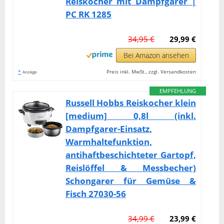
Reiskocher mit Dampfgarer |
PC RK 1285
34,95 €
29,99 €
Bei Amazon ansehen
*
Preis inkl. MwSt., zzgl. Versandkosten
Anzeige
EMPFEHLUNG
Russell Hobbs Reiskocher klein
[medium] 0,8l (inkl.
Dampfgarer-Einsatz,
Warmhaltefunktion,
antihaftbeschichteter Gartopf,
Reislöffel & Messbecher)
Schongarer für Gemüse &
Fisch 27030-56
34,99 €
23,99 €