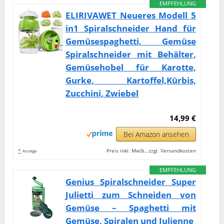
EMPFEHLUNG
ELIRIVAWET Neueres Modell 5
in1 Spiralschneider Hand für
Gemüsespaghetti, Gemüse
Spiralschneider mit Behälter,
Gemüsehobel für Karotte,
Gurke, Kartoffel,Kürbis,
Zucchini, Zwiebel
14,99 €
Bei Amazon ansehen
*
Preis inkl. MwSt., zzgl. Versandkosten
Anzeige
EMPFEHLUNG
Genius Spiralschneider Super
Julietti zum Schneiden von
Gemüse – Spaghetti mit
Gemüse, Spiralen und Julienne