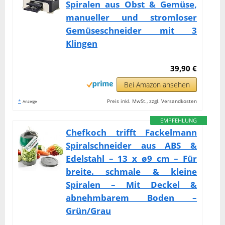
Spiralen aus Obst & Gemüse,
manueller und stromloser
Gemüseschneider mit 3
Klingen
39,90 €
Bei Amazon ansehen
*
Preis inkl. MwSt., zzgl. Versandkosten
Anzeige
EMPFEHLUNG
Chefkoch trifft Fackelmann
Spiralschneider aus ABS &
Edelstahl – 13 x ø9 cm – Für
breite. schmale & kleine
Spiralen – Mit Deckel &
abnehmbarem Boden –
Grün/Grau