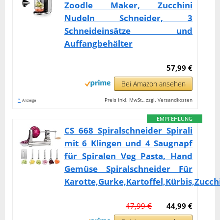
Zoodle Maker, Zucchini
Nudeln Schneider, 3
Schneideinsätze und
Auffangbehälter
57,99 €
Bei Amazon ansehen
*
Preis inkl. MwSt., zzgl. Versandkosten
Anzeige
EMPFEHLUNG
CS 668 Spiralschneider Spirali
mit 6 Klingen und 4 Saugnapf
für Spiralen Veg Pasta, Hand
Gemüse Spiralschneider Für
Karotte,Gurke,Kartoffel,Kürbis,Zucch
47,99 €
44,99 €