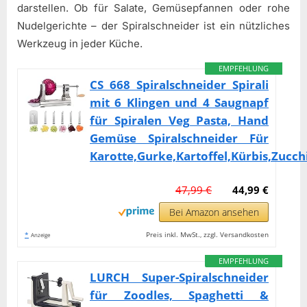
darstellen. Ob für Salate, Gemüsepfannen oder rohe
Nudelgerichte – der Spiralschneider ist ein nützliches
Werkzeug in jeder Küche.
EMPFEHLUNG
CS 668 Spiralschneider Spirali
mit 6 Klingen und 4 Saugnapf
für Spiralen Veg Pasta, Hand
Gemüse Spiralschneider Für
Karotte,Gurke,Kartoffel,Kürbis,Zucch
47,99 €
44,99 €
Bei Amazon ansehen
*
Preis inkl. MwSt., zzgl. Versandkosten
Anzeige
EMPFEHLUNG
LURCH Super-Spiralschneider
für Zoodles, Spaghetti &