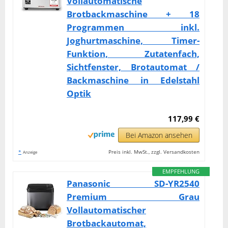
Vollautomatische
Brotbackmaschine + 18
Programmen inkl.
Joghurtmaschine, Timer-
Funktion, Zutatenfach,
Sichtfenster, Brotautomat /
Backmaschine in Edelstahl
Optik
117,99 €
Bei Amazon ansehen
*
Preis inkl. MwSt., zzgl. Versandkosten
Anzeige
EMPFEHLUNG
Panasonic SD-YR2540
Premium Grau
Vollautomatischer
Brotbackautomat,