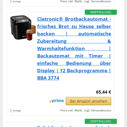
*
Preis inkl. MwSt., zzgl. Versandkosten
Anzeige
EMPFEHLUNG
Clatronic® Brotbackautomat -
frisches Brot zu Hause selber
backen | automatische
Zubereitung &
Warmhaltefunktion |
Backautomat mit Timer |
einfache Bedienung über
Display | 12 Backprogramme |
BBA 3774
65,44 €
Bei Amazon ansehen
*
Preis inkl. MwSt., zzgl. Versandkosten
Anzeige
EMPFEHLUNG