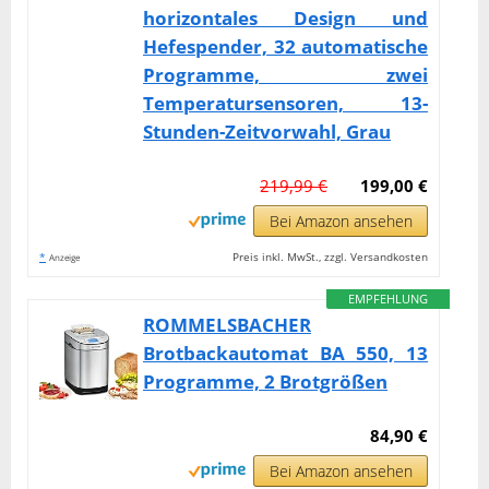
horizontales Design und
Hefespender, 32 automatische
Programme, zwei
Temperatursensoren, 13-
Stunden-Zeitvorwahl, Grau
219,99 €
199,00 €
Bei Amazon ansehen
*
Preis inkl. MwSt., zzgl. Versandkosten
Anzeige
EMPFEHLUNG
ROMMELSBACHER
Brotbackautomat BA 550, 13
Programme, 2 Brotgrößen
84,90 €
Bei Amazon ansehen