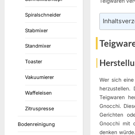
Teigwaren ve
Spiralschneider
Inhaltsverz
Stabmixer
Teigware
Standmixer
Herstell
Toaster
Vakuumierer
Wer sich eine
herzustellen
Waffeleisen
Teigwaren her
Gnocchi. Diese
Zitruspresse
Gerichten od
Gnocchi mit d
Bodenreinigung
denken würde. 