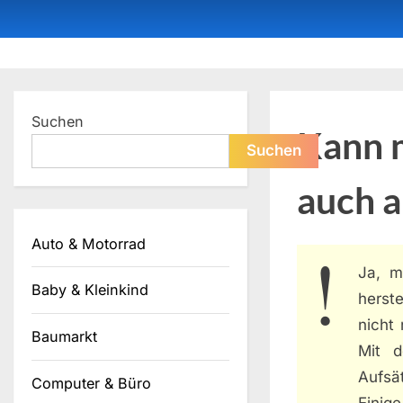
Skip
to
content
Dein ProduktBerater
Suchen
Kann 
Suchen
auch a
Auto & Motorrad
Ja, m
Baby & Kleinkind
herste
nicht
Baumarkt
Mit d
Aufsät
Computer & Büro
Einige