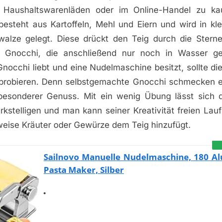
n Haushaltswarenläden oder im Online-Handel zu ka
besteht aus Kartoffeln, Mehl und Eiern und wird in kle
walze gelegt. Diese drückt den Teig durch die Stern
e Gnocchi, die anschließend nur noch in Wasser g
occhi liebt und eine Nudelmaschine besitzt, sollte di
probieren. Denn selbstgemachte Gnocchi schmecken ei
besonderer Genuss. Mit ein wenig Übung lässt sich d
kstelligen und man kann seiner Kreativität freien Lauf
weise Kräuter oder Gewürze dem Teig hinzufügt.
Sailnovo Manuelle Nudelmaschine, 180 A
Pasta Maker, Silber