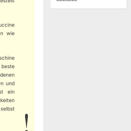
stellt
uccine
ln wie
schine
 beste
edenen
en und
st ein
keiten
selbst