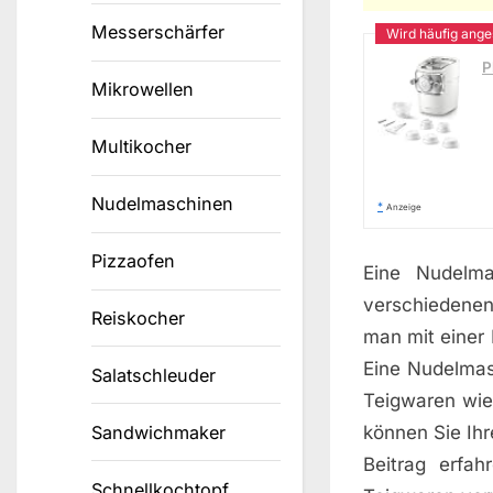
Messerschärfer
P
Mikrowellen
Multikocher
Nudelmaschinen
*
Anzeige
Pizzaofen
Eine Nudelma
verschiedenen
Reiskocher
man mit einer
Eine Nudelmas
Salatschleuder
Teigwaren wie 
können Sie Ih
Sandwichmaker
Beitrag erfah
Schnellkochtopf