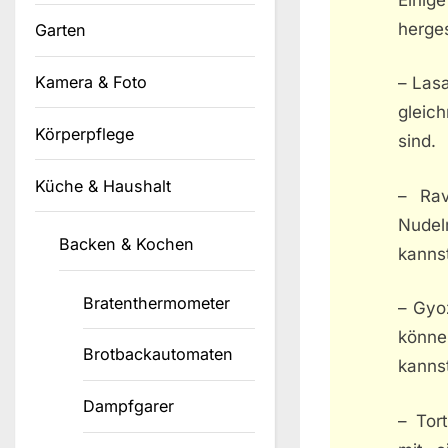
herges
Garten
Kamera & Foto
– Las
gleic
Körperpflege
sind.
Küche & Haushalt
– Rav
Nudel
Backen & Kochen
kannst
Bratenthermometer
– Gyo
könne
Brotbackautomaten
kanns
Dampfgarer
– Tort