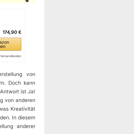
174,90 €
azon
hen
l. Versandkosten
rstellung von
ern. Doch kann
ntwort ist Ja!
ng von anderen
was Kreativität
den. In diesem
ellung anderer