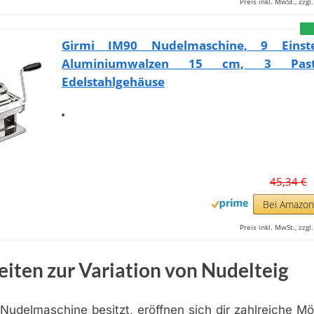
Preis inkl. MwSt., zzg
Girmi IM90 Nudelmaschine, 9 Einste
Aluminiumwalzen 15 cm, 3 Pasta
Edelstahlgehäuse
45,34 €
Bei Amazo
Preis inkl. MwSt., zzg
iten zur Variation von Nudelteig
udelmaschine besitzt, eröffnen sich dir zahlreiche Mö