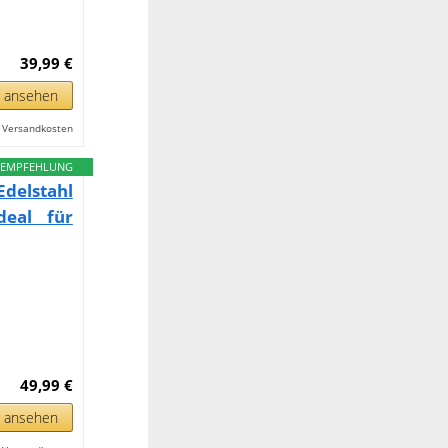
39,99 €
n ansehen
l. Versandkosten
EMPFEHLUNG
delstahl
deal für
49,99 €
n ansehen