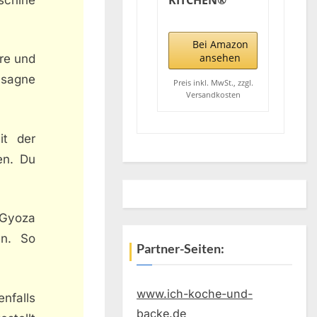
KITCHEN®
Nudelmaschine
manuell Bella
Pasta schwarz
Bei Amazon
[PASTA
ansehen
re und
MASCHINE]
asagne
Pasta maker
Preis inkl. MwSt., zzgl.
Versandkosten
für Lasagne,
Ravioli,
Spaghetti und
it der
Tagliatelle I
Komplett aus
en. Du
Edelstahl mit
Metallgriff
 Gyoza
en. So
Partner-Seiten:
www.ich-koche-und-
enfalls
backe.de