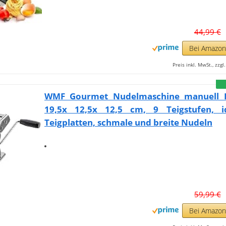
44,99 €
Bei Amazo
Preis inkl. MwSt., zzg
WMF Gourmet Nudelmaschine manuell E
19,5x 12,5x 12,5 cm, 9 Teigstufen, i
Teigplatten, schmale und breite Nudeln
59,99 €
Bei Amazo