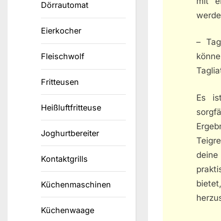
mit e
Dörrautomat
werde
Eierkocher
– Tag
Fleischwolf
könne
Taglia
Fritteusen
Es is
Heißluftfritteuse
sorgf
Ergeb
Joghurtbereiter
Teigr
deine
Kontaktgrills
prakt
biete
Küchenmaschinen
herzus
Küchenwaage