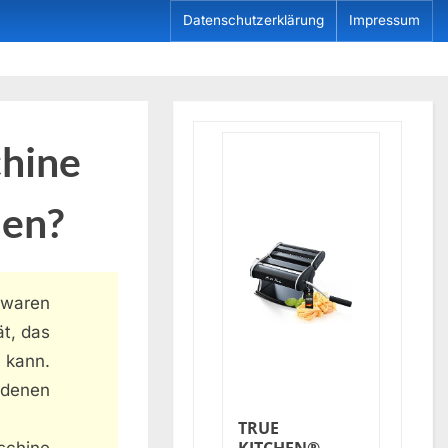
Datenschutzerklärung
Impressum
chine
len?
waren
ät, das
 kann.
edenen
TRUE
aschine