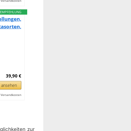
l. Versandkosten
EMPFEHLUNG
llungen,
sorten,
39,90 €
n ansehen
l. Versandkosten
glichkeiten zur