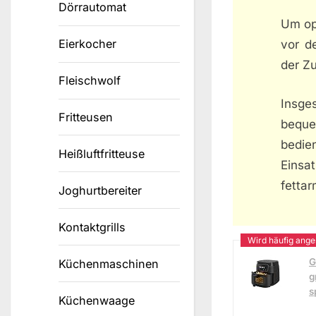
Dörrautomat
Um opt
Eierkocher
vor d
der Z
Fleischwolf
Insge
Fritteusen
beque
bedie
Heißluftfritteuse
Einsa
fettar
Joghurtbereiter
Kontaktgrills
G
Küchenmaschinen
g
s
Küchenwaage