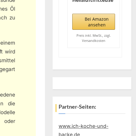
Heißluftfritteuse
mit 4,5 L – 66,7%
hes Öl
weniger
ach zu
Energieverbrauch
Bei Amazon
– Digitales
ansehen
Display – 8
Programme –
Preis inkl. MwSt., zzgl.
Versandkosten
Tristar Airfryer
 einem
FR-6956
ft wird
mittel
gegart
iedene
an die
Partner-Seiten:
odelle
n oder
www.ich-koche-und-
backe.de