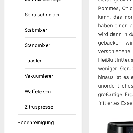
Pommes, Chick
Spiralschneider
kann, das nor
haben einen a
Stabmixer
wird dann in 
gebacken wir
Standmixer
verschiedene 
Heißluftfritte
Toaster
weniger Geru
Vakuumierer
hinaus ist es 
unordentliche
Waffeleisen
großartige Er
frittiertes E
Zitruspresse
Bodenreinigung