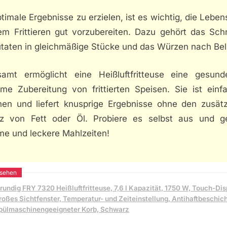
imale Ergebnisse zu erzielen, ist es wichtig, die Leben
em Frittieren gut vorzubereiten. Dazu gehört das Sch
utaten in gleichmäßige Stücke und das Würzen nach Bel
samt ermöglicht eine Heißluftfritteuse eine gesun
me Zubereitung von frittierten Speisen. Sie ist einf
nen und liefert knusprige Ergebnisse ohne den zusätz
tz von Fett oder Öl. Probiere es selbst aus und g
me und leckere Mahlzeiten!
rundig FRY 7320 Heißluftfritteuse, 7,6 l Kapazität, 1750 W, Touch-Dis
roßes Sichtfenster, Temperatur- und Zeiteinstellung, Antihaftbeschic
pülmaschinengeeigneter Korb, Schwarz