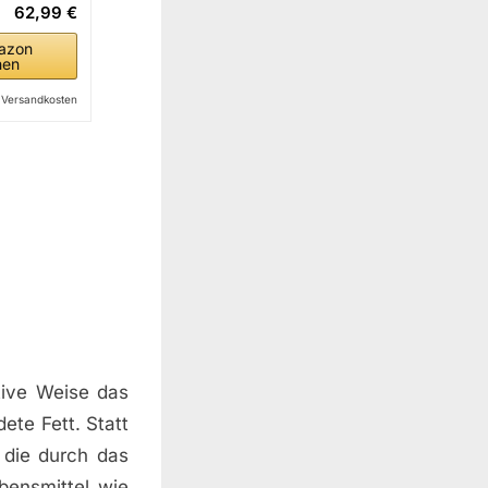
62,99 €
azon
hen
l. Versandkosten
tive Weise das
ete Fett. Statt
 die durch das
ebensmittel wie