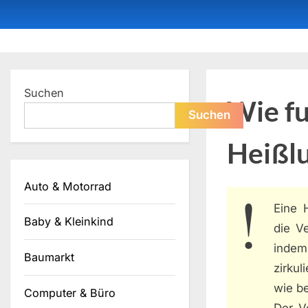
Skip
to
content
Dein ProduktBerater
Suchen
Wie fu
Suchen
Heißlu
Auto & Motorrad
Eine 
Baby & Kleinkind
die Ve
indem
Baumarkt
zirkul
wie be
Computer & Büro
Der V