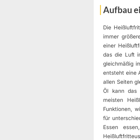
Aufbau ei
Die Heißluftfr
immer größere
einer Heißluft
das die Luft 
gleichmäßig im
entsteht eine 
allen Seiten g
Öl kann das 
meisten Heiß
Funktionen, w
für unterschie
Essen essen
Heißluftfritteu