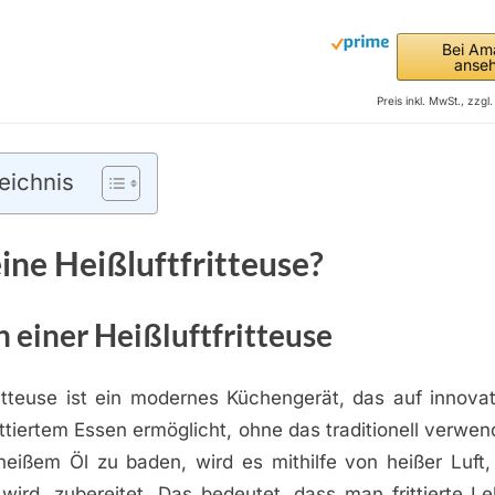
Bei Am
anse
Preis inkl. MwSt., zzg
eichnis
eine Heißluftfritteuse?
n einer Heißluftfritteuse
fritteuse ist ein modernes Küchengerät, das auf innova
ttiertem Essen ermöglicht, ohne das traditionell verwend
heißem Öl zu baden, wird es mithilfe von heißer Luft,
wird, zubereitet. Das bedeutet, dass man frittierte L