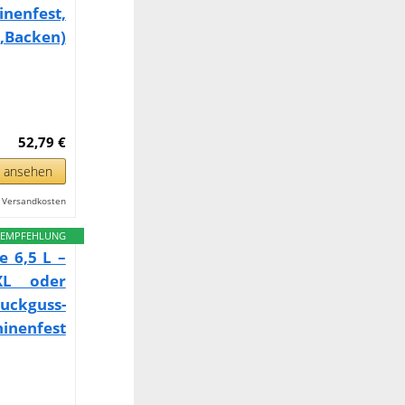
nenfest,
,Backen)
52,79 €
n ansehen
l. Versandkosten
EMPFEHLUNG
e 6,5 L –
XL oder
uckguss-
hinenfest