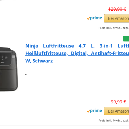
129,90 €
Bei Amazo
Preis inkl. MwSt., zzg
Ninja Luftfritteuse 4,7 L, 3-in-1 Luftf
Heißluftfritteuse, Digital, Antihaft-Fritte
W, Schwarz
99,99 €
Bei Amazo
Preis inkl. MwSt., zzg