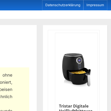
Datenschutzerklärung
Impressum
l ohne
oniert,
peisen
ähnlich
Tristar Digitale
esunde