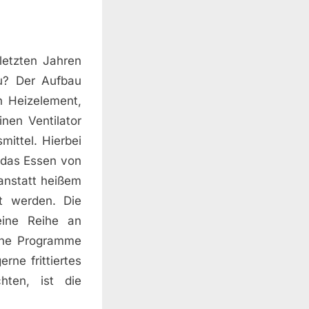
 letzten Jahren
au? Der Aufbau
in Heizelement,
nen Ventilator
mittel. Hierbei
s das Essen von
 anstatt heißem
t werden. Die
eine Reihe an
dene Programme
rne frittiertes
ten, ist die