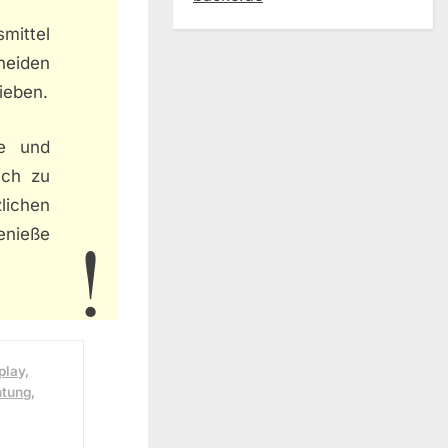
smittel
neiden
ieben.
de und
ach zu
lichen
enieße
play,
htung,