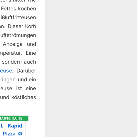
 Fettes kochen
luftfritteusen
n. Dieser Korb
Luftströmungen
e Anzeige und
mperatur. Eine
t, sondern auch
teuse
. Darüber
dringen und ein
teuse ist eine
und köstliches
EMPFEHLUNG
3L Rapid
, Pizza Ø