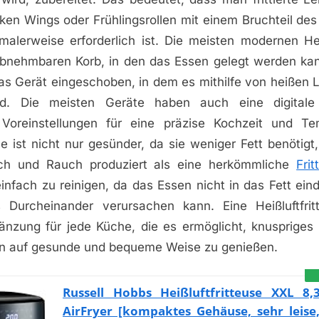
en Wings oder Frühlingsrollen mit einem Bruchteil des
malerweise erforderlich ist. Die meisten modernen Heiß
bnehmbaren Korb, in den das Essen gelegt werden kan
das Gerät eingeschoben, in dem es mithilfe von heißen 
d. Die meisten Geräte haben auch eine digital
Voreinstellungen für eine präzise Kochzeit und Te
use ist nicht nur gesünder, da sie weniger Fett benötig
ch und Rauch produziert als eine herkömmliche
Frit
einfach zu reinigen, da das Essen nicht in das Fett ein
s Durcheinander verursachen kann. Eine Heißluftfrit
gänzung für jede Küche, die es ermöglicht, knuspriges 
ssen auf gesunde und bequeme Weise zu genießen.
Russell Hobbs Heißluftfritteuse XXL 8,
AirFryer [kompaktes Gehäuse, sehr leise