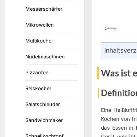
Messerschärfer
Mikrowellen
*
Anzeige
Multikocher
Inhaltsverz
Nudelmaschinen
Was ist 
Pizzaofen
Reiskocher
Definitio
Salatschleuder
Eine Heißluft
Kochen von fri
Sandwichmaker
das Essen in 
Schnellkochtopf
Gerät gebläht 