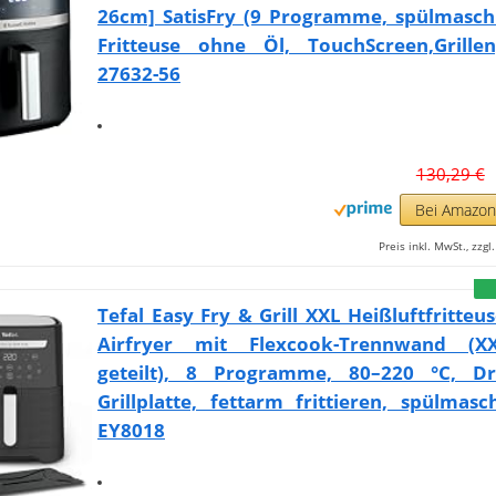
26cm] SatisFry (9 Programme, spülmaschi
Fritteuse ohne Öl, TouchScreen,Grillen
27632-56
130,29 €
Bei Amazo
Preis inkl. MwSt., zzg
Tefal Easy Fry & Grill XXL Heißluftfritteus
Airfryer mit Flexcook-Trennwand (X
geteilt), 8 Programme, 80–220 °C, Dr
Grillplatte, fettarm frittieren, spülmasc
EY8018