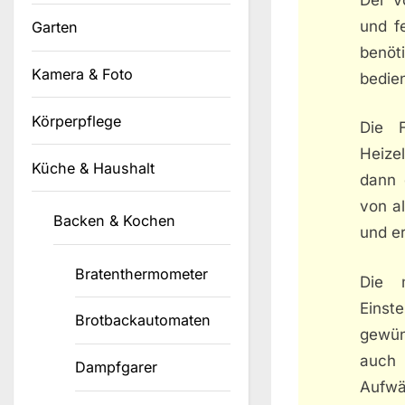
und f
Garten
benöt
Kamera & Foto
bedie
Körperpflege
Die F
Heizel
Küche & Haushalt
dann 
von a
Backen & Kochen
und er
Bratenthermometer
Die m
Einst
Brotbackautomaten
gewün
auch 
Dampfgarer
Aufwä