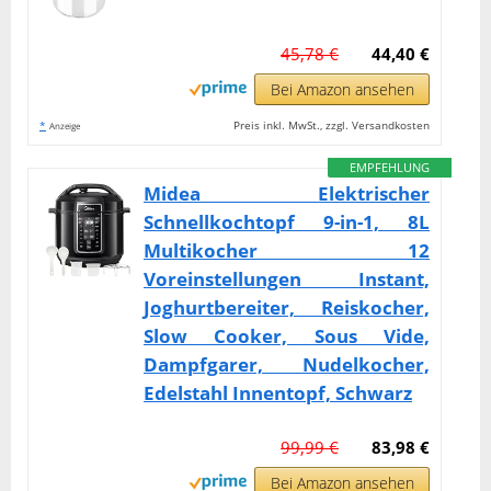
45,78 €
44,40 €
Bei Amazon ansehen
*
Preis inkl. MwSt., zzgl. Versandkosten
Anzeige
EMPFEHLUNG
Midea Elektrischer
Schnellkochtopf 9-in-1, 8L
Multikocher 12
Voreinstellungen Instant,
Joghurtbereiter, Reiskocher,
Slow Cooker, Sous Vide,
Dampfgarer, Nudelkocher,
Edelstahl Innentopf, Schwarz
99,99 €
83,98 €
Bei Amazon ansehen