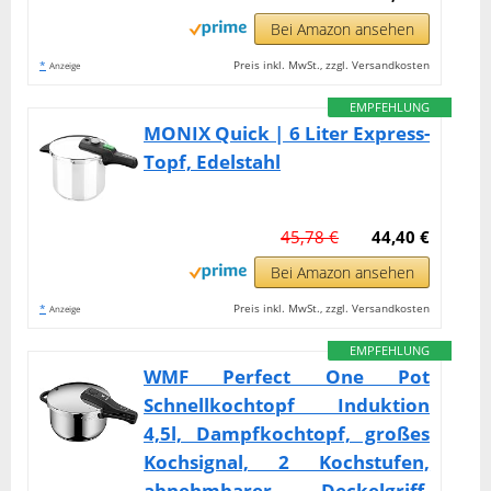
Bei Amazon ansehen
*
Preis inkl. MwSt., zzgl. Versandkosten
Anzeige
EMPFEHLUNG
MONIX Quick | 6 Liter Express-
Topf, Edelstahl
45,78 €
44,40 €
Bei Amazon ansehen
*
Preis inkl. MwSt., zzgl. Versandkosten
Anzeige
EMPFEHLUNG
WMF Perfect One Pot
Schnellkochtopf Induktion
4,5l, Dampfkochtopf, großes
Kochsignal, 2 Kochstufen,
abnehmbarer Deckelgriff,