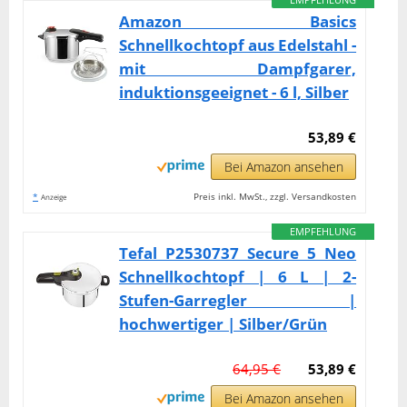
Amazon Basics
Schnellkochtopf aus Edelstahl -
mit Dampfgarer,
induktionsgeeignet - 6 l, Silber
53,89 €
Bei Amazon ansehen
*
Preis inkl. MwSt., zzgl. Versandkosten
Anzeige
EMPFEHLUNG
Tefal P2530737 Secure 5 Neo
Schnellkochtopf | 6 L | 2-
Stufen-Garregler |
hochwertiger | Silber/Grün
64,95 €
53,89 €
Bei Amazon ansehen