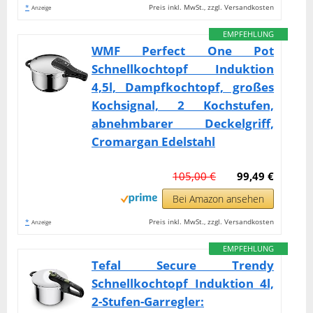
*
Preis inkl. MwSt., zzgl. Versandkosten
Anzeige
EMPFEHLUNG
WMF Perfect One Pot
Schnellkochtopf Induktion
4,5l, Dampfkochtopf, großes
Kochsignal, 2 Kochstufen,
abnehmbarer Deckelgriff,
Cromargan Edelstahl
105,00 €
99,49 €
Bei Amazon ansehen
*
Preis inkl. MwSt., zzgl. Versandkosten
Anzeige
EMPFEHLUNG
Tefal Secure Trendy
Schnellkochtopf Induktion 4l,
2-Stufen-Garregler: