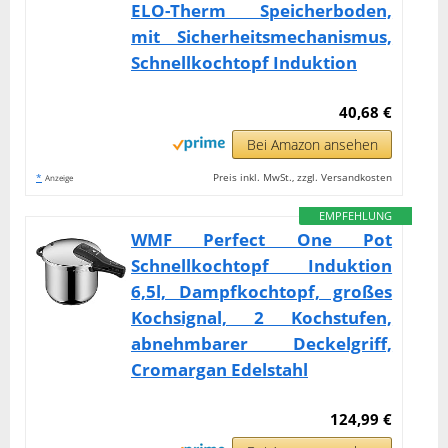
ELO-Therm Speicherboden,
mit Sicherheitsmechanismus,
Schnellkochtopf Induktion
40,68 €
Bei Amazon ansehen
*
Preis inkl. MwSt., zzgl. Versandkosten
Anzeige
EMPFEHLUNG
WMF Perfect One Pot
Schnellkochtopf Induktion
6,5l, Dampfkochtopf, großes
Kochsignal, 2 Kochstufen,
abnehmbarer Deckelgriff,
Cromargan Edelstahl
124,99 €