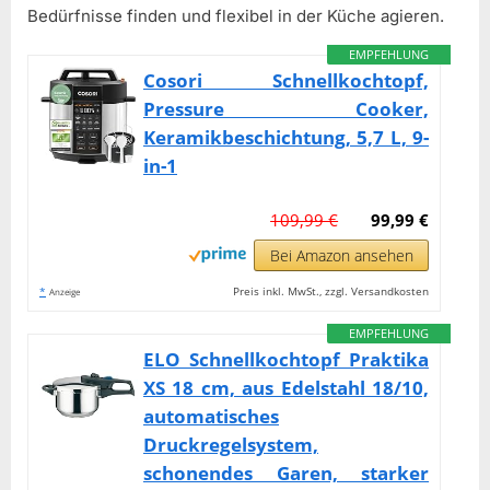
Bedürfnisse finden und flexibel in der Küche agieren.
EMPFEHLUNG
Cosori Schnellkochtopf,
Pressure Cooker,
Keramikbeschichtung, 5,7 L, 9-
in-1
109,99 €
99,99 €
Bei Amazon ansehen
*
Preis inkl. MwSt., zzgl. Versandkosten
Anzeige
EMPFEHLUNG
ELO Schnellkochtopf Praktika
XS 18 cm, aus Edelstahl 18/10,
automatisches
Druckregelsystem,
schonendes Garen, starker