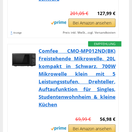
201,05 €
127,99 €
Bei Amazon ansehen
*
Preis inkl. MwSt., zzgl. Versandkosten
Anzeige
EMPFEHLUNG
Comfee CMO-MP012ND(BK)
Freistehende Mikrowelle, 20L
kompakt in Schwarz, 700W
Mikrowelle klein mit 5
Leistungsstufen, Drehteller,
Auftaufunktion für Singles,
Studentenwohnheim & kleine
Küchen
69,99 €
56,98 €
Bei Amazon ansehen