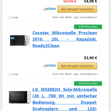
69,99 €
54,98 €
Bei Amazon ansehen
*
Preis inkl. MwSt., zzgl. Versandkosten
Anzeige
EMPFEHLUNG
Cecotec Mikrowelle Proclean
2010, 20L - Kapazität,
Ready2Clean
53,90 €
Bei Amazon ansehen
*
Preis inkl. MwSt., zzgl. Versandkosten
Anzeige
EMPFEHLUNG
LG MS2082H Solo-Mikrowelle
(20 L, 700 W) mit einfacher
Bedienung, Doppel-
Drehreglern und LED-