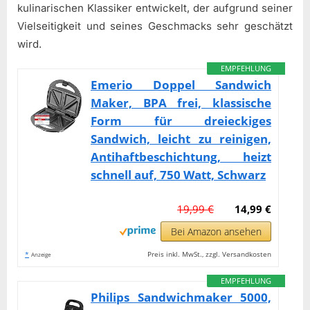
kulinarischen Klassiker entwickelt, der aufgrund seiner
Vielseitigkeit und seines Geschmacks sehr geschätzt
wird.
EMPFEHLUNG
Emerio Doppel Sandwich
Maker, BPA frei, klassische
Form für dreieckiges
Sandwich, leicht zu reinigen,
Antihaftbeschichtung, heizt
schnell auf, 750 Watt, Schwarz
19,99 €
14,99 €
Bei Amazon ansehen
*
Preis inkl. MwSt., zzgl. Versandkosten
Anzeige
EMPFEHLUNG
Philips Sandwichmaker 5000,