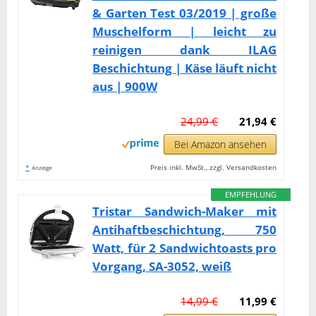
& Garten Test 03/2019 | große
Muschelform | leicht zu
reinigen dank ILAG
Beschichtung | Käse läuft nicht
aus | 900W
24,99 €
21,94 €
Bei Amazon ansehen
*
Preis inkl. MwSt., zzgl. Versandkosten
Anzeige
EMPFEHLUNG
Tristar Sandwich-Maker mit
Antihaftbeschichtung, 750
Watt, für 2 Sandwichtoasts pro
Vorgang, SA-3052, weiß
14,99 €
11,99 €