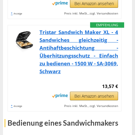
Bei Amazon ansehen
*
Preis inkl. MwSt., zzgl. Versandkosten
Anzeige
EMPFEHLUNG
Tristar Sandwich Maker XL - 4
Sandwiches gleichzeitig -
Antihaftbeschichtung -
Überhitzungsschutz - Einfach
zu bedienen - 1500 W - SA-3069,
Schwarz
13,57 €
Bei Amazon ansehen
*
Preis inkl. MwSt., zzgl. Versandkosten
Anzeige
Bedienung eines Sandwichmakers