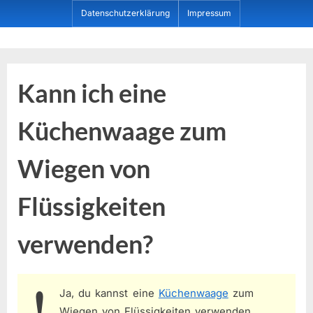
Skip
Datenschutzerklärung
Impressum
to
content
Dein ProduktBerater
Kann ich eine
Küchenwaage zum
Wiegen von
Flüssigkeiten
verwenden?
Ja, du kannst eine
Küchenwaage
zum
Wiegen von Flüssigkeiten verwenden.