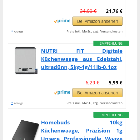
34,99 €
21,76 €
Bei Amazon ansehen
*
Preis inkl. MwSt., zzgl. Versandkosten
Anzeige
EMPFEHLUNG
NUTRI FIT Digitale
Küchenwaage aus Edelstahl,
ultradünn, 5kg-1g/11lb-0,1oz
6,29 €
5,99 €
Bei Amazon ansehen
*
Preis inkl. MwSt., zzgl. Versandkosten
Anzeige
EMPFEHLUNG
Homebuds 10kg
Küchenwaage, Präzision 1g
Unsere Professionelle Waage