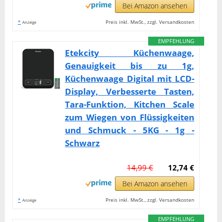
Bei Amazon ansehen
*
Preis inkl. MwSt., zzgl. Versandkosten
Anzeige
EMPFEHLUNG
Etekcity Küchenwaage,
Genauigkeit bis zu 1g,
Küchenwaage Digital mit LCD-
Display, Verbesserte Tasten,
Tara-Funktion, Kitchen Scale
zum Wiegen von Flüssigkeiten
und Schmuck - 5KG - 1g -
Schwarz
14,99 €
12,74 €
Bei Amazon ansehen
*
Preis inkl. MwSt., zzgl. Versandkosten
Anzeige
EMPFEHLUNG