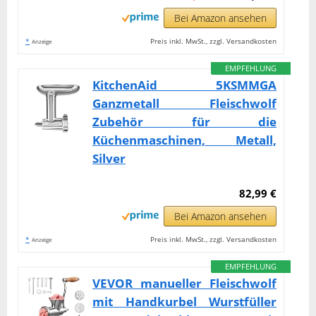
Bei Amazon ansehen
*
Preis inkl. MwSt., zzgl. Versandkosten
Anzeige
EMPFEHLUNG
KitchenAid 5KSMMGA
Ganzmetall Fleischwolf
Zubehör für die
Küchenmaschinen, Metall,
Silver
82,99 €
Bei Amazon ansehen
*
Preis inkl. MwSt., zzgl. Versandkosten
Anzeige
EMPFEHLUNG
VEVOR manueller Fleischwolf
mit Handkurbel Wurstfüller