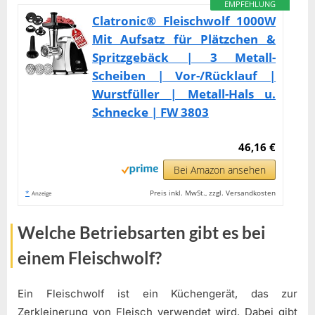
EMPFEHLUNG
Clatronic® Fleischwolf 1000W
Mit Aufsatz für Plätzchen &
Spritzgebäck | 3 Metall-
Scheiben | Vor-/Rücklauf |
Wurstfüller | Metall-Hals u.
Schnecke | FW 3803
46,16 €
Bei Amazon ansehen
*
Preis inkl. MwSt., zzgl. Versandkosten
Anzeige
Welche Betriebsarten gibt es bei
einem Fleischwolf?
Ein Fleischwolf ist ein Küchengerät, das zur
Zerkleinerung von Fleisch verwendet wird. Dabei gibt