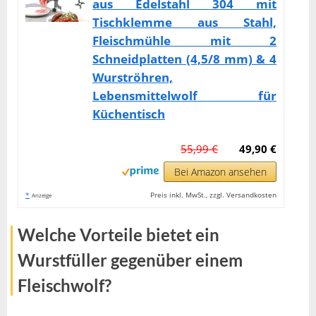
aus Edelstahl 304 mit
Tischklemme aus Stahl,
Fleischmühle mit 2
Schneidplatten (4,5/8 mm) & 4
Wurströhren,
Lebensmittelwolf für
Küchentisch
55,99 €
49,90 €
Bei Amazon ansehen
*
Preis inkl. MwSt., zzgl. Versandkosten
Anzeige
Welche Vorteile bietet ein
Wurstfüller gegenüber einem
Fleischwolf?