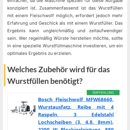
einfacher, da die Maschine speziell für diese Aufgabe
konzipiert ist. Zusammenfassend ist das Wurstfüllen
mit einem Fleischwolf möglich, erfordert jedoch mehr
Erfahrung und Geschick als mit einem Wurstfüller. Das
Ergebnis kann ungleichmäßig und zeitaufwendiger
sein. Wer regelmäßig Würste herstellen möchte, sollte
in eine spezielle Wurstfüllmaschine investieren, um ein
optimales Ergebnis zu erzielen.
Welches Zubehör wird für das
Wurstfüllen benötigt?
EMPFEHLUNG
Bosch Fleischwolf MFW68660,
Wurstausfatz, Reibe mit 4
Raspeln, 3 Edelstahl
Lochscheiben (3, 4,8, 8mm),
2200 W Blockierleistung, 880