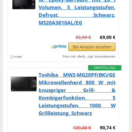
Volumen, 5 Leistungsstufen,
Defrost, Schwarz,
MS20A3010AL/EG
93,99 €
69,00 €
Bei Amazon ansehen
*
Preis inkl. MwSt., zzgl. Versandkosten
Anzeige
EMPFEHLUNG
Toshiba MW2-MG20PF(BK)/GE
Mikrowellenherd 800 W mit
knuspriger Grill- &
Kombigarfunktion, 5
Leistungsstufen, 1000 W
Grillleistung, Schwarz
109,00 €
90,74 €