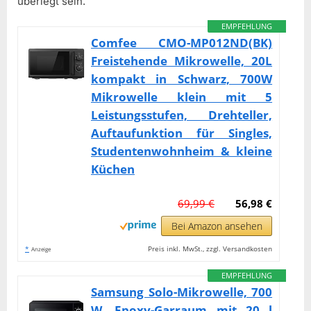
überlegt sein.
EMPFEHLUNG
Comfee CMO-MP012ND(BK)
Freistehende Mikrowelle, 20L
kompakt in Schwarz, 700W
Mikrowelle klein mit 5
Leistungsstufen, Drehteller,
Auftaufunktion für Singles,
Studentenwohnheim & kleine
Küchen
69,99 €
56,98 €
Bei Amazon ansehen
*
Preis inkl. MwSt., zzgl. Versandkosten
Anzeige
EMPFEHLUNG
Samsung Solo-Mikrowelle, 700
W, Epoxy-Garraum mit 20 l