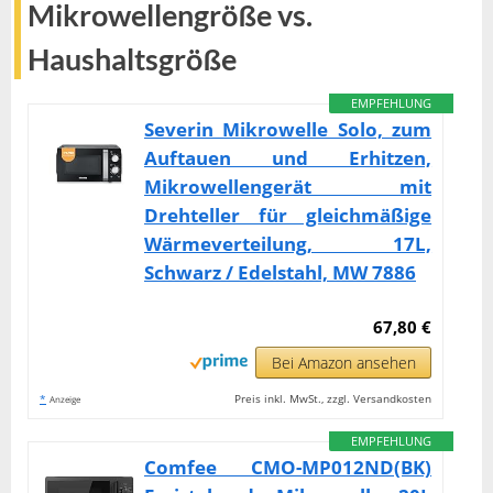
Mikrowellengröße vs.
Haushaltsgröße
EMPFEHLUNG
Severin Mikrowelle Solo, zum
Auftauen und Erhitzen,
Mikrowellengerät mit
Drehteller für gleichmäßige
Wärmeverteilung, 17L,
Schwarz / Edelstahl, MW 7886
67,80 €
Bei Amazon ansehen
*
Preis inkl. MwSt., zzgl. Versandkosten
Anzeige
EMPFEHLUNG
Comfee CMO-MP012ND(BK)