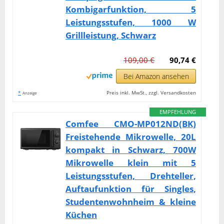
Kombigarfunktion, 5
Leistungsstufen, 1000 W
Grillleistung, Schwarz
109,00 €
90,74 €
Bei Amazon ansehen
*
Preis inkl. MwSt., zzgl. Versandkosten
Anzeige
EMPFEHLUNG
Comfee CMO-MP012ND(BK)
Freistehende Mikrowelle, 20L
kompakt in Schwarz, 700W
Mikrowelle klein mit 5
Leistungsstufen, Drehteller,
Auftaufunktion für Singles,
Studentenwohnheim & kleine
Küchen