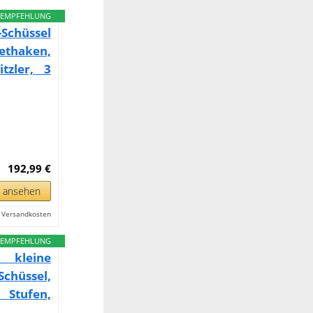
EMPFEHLUNG
-Schüssel
ethaken,
tzler, 3
192,99 €
n ansehen
l. Versandkosten
EMPFEHLUNG
 kleine
hüssel,
 Stufen,