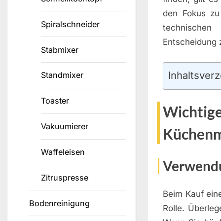
den Fokus zu 
Spiralschneider
technischen 
Entscheidung z
Stabmixer
Inhaltsverz
Standmixer
Toaster
Wichtige
Vakuumierer
Küchenm
Waffeleisen
Verwend
Zitruspresse
Beim Kauf ein
Bodenreinigung
Rolle. Überle