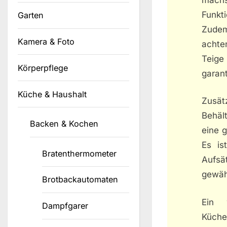
Funkt
Garten
Zudem
Kamera & Foto
achte
Teige
Körperpflege
garant
Küche & Haushalt
Zusät
Behäl
Backen & Kochen
eine 
Es is
Bratenthermometer
Aufs
gewäh
Brotbackautomaten
Ein 
Dampfgarer
Küche