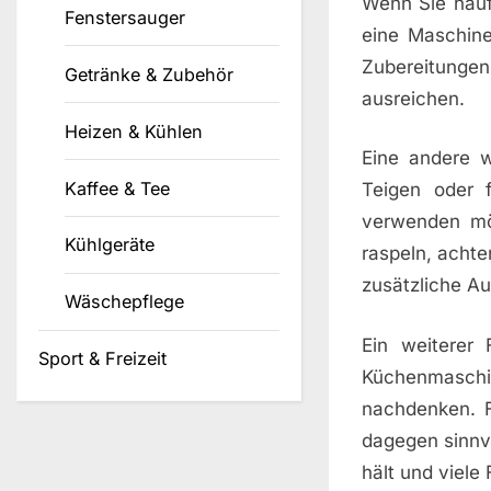
Wenn Sie häuf
Fenstersauger
eine Maschine
Zubereitung
Getränke & Zubehör
ausreichen.
Heizen & Kühlen
Eine andere w
Kaffee & Tee
Teigen oder 
verwenden mö
Kühlgeräte
raspeln, achte
zusätzliche Auf
Wäschepflege
Ein weiterer 
Sport & Freizeit
Küchenmaschin
nachdenken. F
dagegen sinnvo
hält und viele 