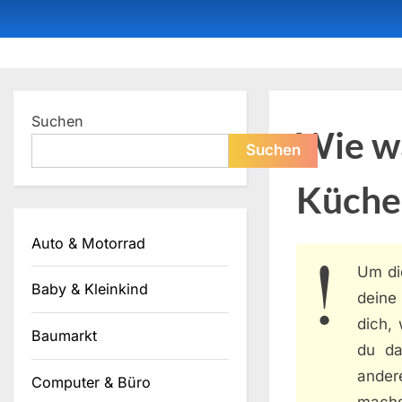
Skip
to
content
Dein ProduktBerater
Suchen
Wie wä
Suchen
Küche
Auto & Motorrad
Um di
Baby & Kleinkind
deine
dich,
Baumarkt
du da
ander
Computer & Büro
machs