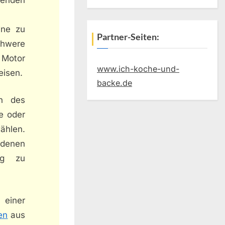
ine zu
Partner-Seiten:
chwere
 Motor
www.ich-koche-und-
eisen.
backe.de
en des
e oder
ählen.
edenen
ng zu
einer
en
aus