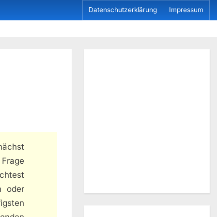
Datenschutzerklärung
Impressum
nächst
 Frage
chtest
n oder
igsten
henden