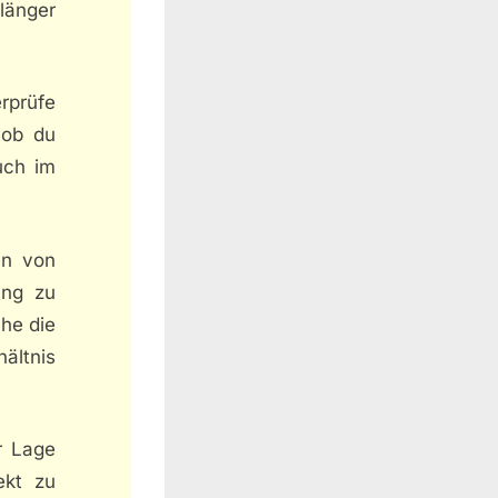
länger
rprüfe
 ob du
uch im
en von
ung zu
che die
ältnis
r Lage
ekt zu