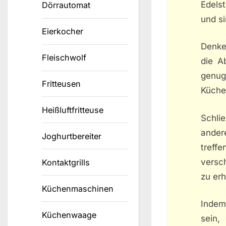
Edels
Dörrautomat
und s
Eierkocher
Denke
Fleischwolf
die A
genug
Fritteusen
Küche
Heißluftfritteuse
Schli
ander
Joghurtbereiter
treffe
versc
Kontaktgrills
zu erh
Küchenmaschinen
Indem
Küchenwaage
sein,