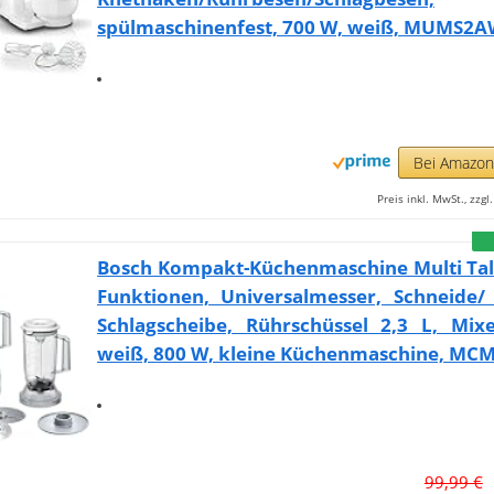
spülmaschinenfest, 700 W, weiß, MUMS2
Bei Amazo
Preis inkl. MwSt., zzg
Bosch Kompakt-Küchenmaschine Multi Tale
Funktionen, Universalmesser, Schneide/ 
Schlagscheibe, Rührschüssel 2,3 L, Mixe
weiß, 800 W, kleine Küchenmaschine, M
99,99 €