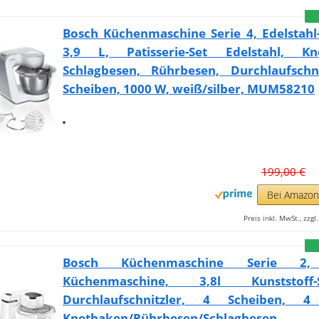
Bosch Küchenmaschine Serie 4, Edelstahl
3,9 L, Patisserie-Set Edelstahl, Kn
Schlagbesen, Rührbesen, Durchlaufschni
Scheiben, 1000 W, weiß/silber, MUM58210
199,00 €
Bei Amazo
Preis inkl. MwSt., zzg
Bosch Küchenmaschine Serie 2,
Küchenmaschine, 3,8l Kunststoff-Sc
Durchlaufschnitzler, 4 Scheiben, 4
Knethaken/Rührbesen/Schlagbesen,