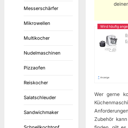
deine
Messerschärfer
Mikrowellen
B
Multikocher
E
Nudelmaschinen
Pizzaofen
*
Anzeige
Reiskocher
Wer gerne ko
Salatschleuder
Küchenmaschin
Anforderungen
Sandwichmaker
Zubehör kann
Schnellkochtopf
finden, gilt e