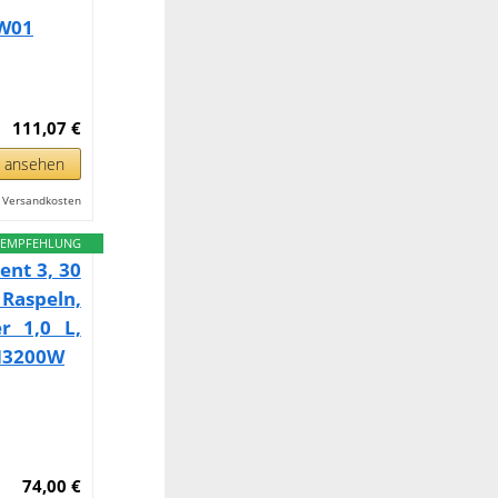
AW01
111,07 €
n ansehen
l. Versandkosten
EMPFEHLUNG
nt 3, 30
Raspeln,
r 1,0 L,
CM3200W
74,00 €