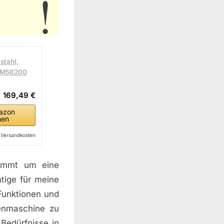
stahl,
MUM58200
169,49 €
azon
hen
l. Versandkosten
kommt um eine
tige für meine
Funktionen und
enmaschine zu
 Bedürfnisse in