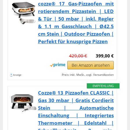
cozze® 17 Gas-Pizzaofen mit
rotierendem Pizzastein | LED
& Tür | 50 mbar | inkl. Regler
& 1,1 m Gasschlauch | Ø42,5
cm Stein | Outdoor Pizzaofen |
Perfekt für knusprige Pizzen
429,00 €
399,00 €
Bei Amazon ansehen
*
Preis inkl. MwSt., zzgl. Versandkosten
Anzeige
EMPFEHLUNG
Cozze® 13 Pizzaofen CLASSIC |
Gas 30 mbar | Gratis Cordierit
Stein | Automatische
Einschaltung | Integriertes
Thermometer | Edelstahl |