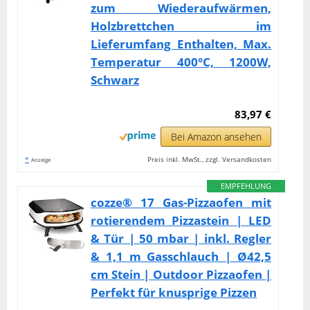
zum Wiederaufwärmen,
Holzbrettchen im
Lieferumfang Enthalten, Max.
Temperatur 400°C, 1200W,
Schwarz
83,97 €
Bei Amazon ansehen
*
Preis inkl. MwSt., zzgl. Versandkosten
Anzeige
EMPFEHLUNG
cozze® 17 Gas-Pizzaofen mit
rotierendem Pizzastein | LED
& Tür | 50 mbar | inkl. Regler
& 1,1 m Gasschlauch | Ø42,5
cm Stein | Outdoor Pizzaofen |
Perfekt für knusprige Pizzen