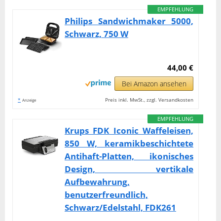
EMPFEHLUNG
Philips Sandwichmaker 5000,
Schwarz, 750 W
44,00 €
Bei Amazon ansehen
*
Preis inkl. MwSt., zzgl. Versandkosten
Anzeige
EMPFEHLUNG
Krups FDK Iconic Waffeleisen,
850 W, keramikbeschichtete
Antihaft-Platten, ikonisches
Design, vertikale
Aufbewahrung,
benutzerfreundlich,
Schwarz/Edelstahl, FDK261