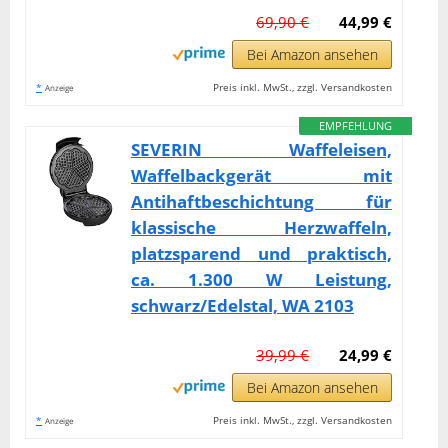
69,90 €
44,99 €
Bei Amazon ansehen
*
Preis inkl. MwSt., zzgl. Versandkosten
Anzeige
EMPFEHLUNG
SEVERIN Waffeleisen,
Waffelbackgerät mit
Antihaftbeschichtung für
klassische Herzwaffeln,
platzsparend und praktisch,
ca. 1.300 W Leistung,
schwarz/Edelstal, WA 2103
39,99 €
24,99 €
Bei Amazon ansehen
*
Preis inkl. MwSt., zzgl. Versandkosten
Anzeige