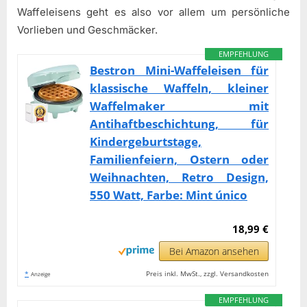
Waffeleisens geht es also vor allem um persönliche
Vorlieben und Geschmäcker.
EMPFEHLUNG
Bestron Mini-Waffeleisen für
klassische Waffeln, kleiner
Waffelmaker mit
Antihaftbeschichtung, für
Kindergeburtstage,
Familienfeiern, Ostern oder
Weihnachten, Retro Design,
550 Watt, Farbe: Mint único
18,99 €
Bei Amazon ansehen
*
Preis inkl. MwSt., zzgl. Versandkosten
Anzeige
EMPFEHLUNG