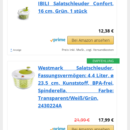
IBILI Salatschleuder Confort,
16 cm, Grün, 1 stück
12,38 €
Bei Amazon ansehen
*
Preis inkl. MwSt., zzgl. Versandkosten
Anzeige
EMPFEHLUNG
Westmark Salatschleuder,
Fassungsvermögen: 4,4 Liter, ø
23,5 cm, Kunststoff, BPA-frei,
Spinderella, Farbe:
Transparent/Weiß/Grün,
2430224A
21,99 €
17,99 €
Bei Amazon ansehen