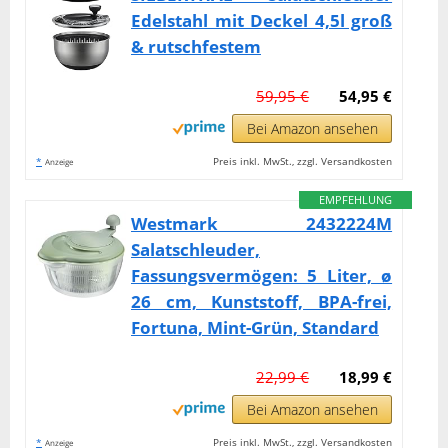
Edelstahl mit Deckel 4,5l groß
& rutschfestem
59,95 €
54,95 €
Bei Amazon ansehen
*
Preis inkl. MwSt., zzgl. Versandkosten
Anzeige
EMPFEHLUNG
Westmark 2432224M
Salatschleuder,
Fassungsvermögen: 5 Liter, ø
26 cm, Kunststoff, BPA-frei,
Fortuna, Mint-Grün, Standard
22,99 €
18,99 €
Bei Amazon ansehen
*
Preis inkl. MwSt., zzgl. Versandkosten
Anzeige