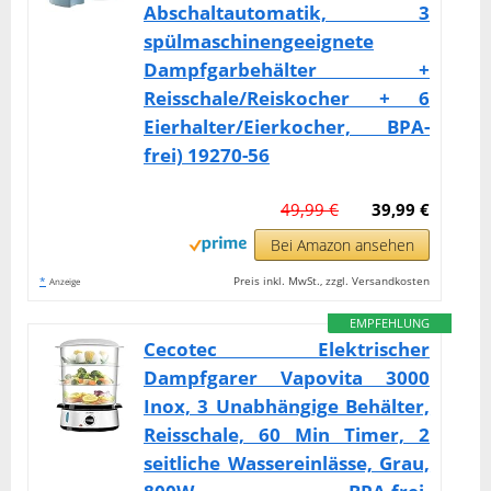
Abschaltautomatik, 3
spülmaschinengeeignete
Dampfgarbehälter +
Reisschale/Reiskocher + 6
Eierhalter/Eierkocher, BPA-
frei) 19270-56
49,99 €
39,99 €
Bei Amazon ansehen
*
Preis inkl. MwSt., zzgl. Versandkosten
Anzeige
EMPFEHLUNG
Cecotec Elektrischer
Dampfgarer Vapovita 3000
Inox, 3 Unabhängige Behälter,
Reisschale, 60 Min Timer, 2
seitliche Wassereinlässe, Grau,