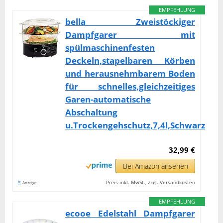
EMPFEHLUNG
bella Zweistöckiger
Dampfgarer mit
spülmaschinenfesten
Deckeln,stapelbaren Körben
und herausnehmbarem Boden
für schnelles,gleichzeitiges
Garen-automatische
Abschaltung
u.Trockengehschutz,7,4l,Schwarz
32,99 €
Bei Amazon ansehen
*
Preis inkl. MwSt., zzgl. Versandkosten
Anzeige
EMPFEHLUNG
ecooe Edelstahl Dampfgarer