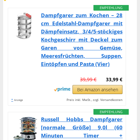
EMPFEHLUNG
Dampfgarer zum Kochen – 28
cm Edelstahl-Dampfgarer mit
Dämpfeinsatz, 3/4/5-stöckiges
Kochgeschirr mit Deckel zum
Garen von Gemüse,
Meeresfrüchten, Suppen,
Eintöpfen und Pasta (Vier)
39,99 €
33,99 €
Bei Amazon ansehen
*
Preis inkl. MwSt., zzgl. Versandkosten
Anzeige
EMPFEHLUNG
Russell Hobbs Dampfgarer
[normale Größe] 9,0l (60
Minuten Timer +