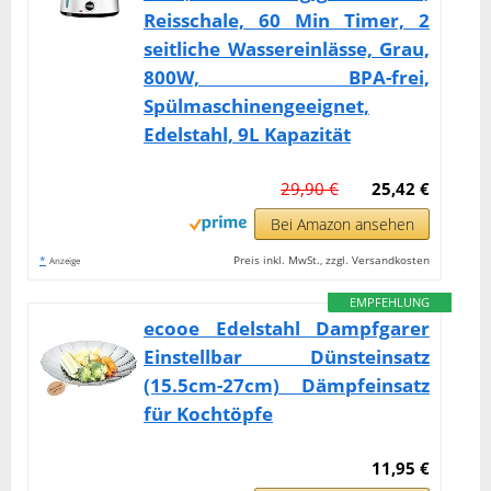
Reisschale, 60 Min Timer, 2
seitliche Wassereinlässe, Grau,
800W, BPA-frei,
Spülmaschinengeeignet,
Edelstahl, 9L Kapazität
29,90 €
25,42 €
Bei Amazon ansehen
*
Preis inkl. MwSt., zzgl. Versandkosten
Anzeige
EMPFEHLUNG
ecooe Edelstahl Dampfgarer
Einstellbar Dünsteinsatz
(15.5cm-27cm) Dämpfeinsatz
für Kochtöpfe
11,95 €