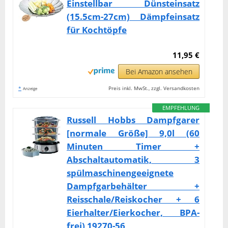
Einstellbar Dünsteinsatz
(15.5cm-27cm) Dämpfeinsatz
für Kochtöpfe
11,95 €
Bei Amazon ansehen
*
Preis inkl. MwSt., zzgl. Versandkosten
Anzeige
EMPFEHLUNG
Russell Hobbs Dampfgarer
[normale Größe] 9,0l (60
Minuten Timer +
Abschaltautomatik, 3
spülmaschinengeeignete
Dampfgarbehälter +
Reisschale/Reiskocher + 6
Eierhalter/Eierkocher, BPA-
frei) 19270-56