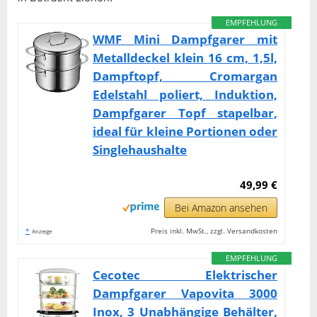
EMPFEHLUNG
WMF Mini Dampfgarer mit
Metalldeckel klein 16 cm, 1,5l,
Dampftopf, Cromargan
Edelstahl poliert, Induktion,
Dampfgarer Topf stapelbar,
ideal für kleine Portionen oder
Singlehaushalte
49,99 €
Bei Amazon ansehen
*
Preis inkl. MwSt., zzgl. Versandkosten
Anzeige
EMPFEHLUNG
Cecotec Elektrischer
Dampfgarer Vapovita 3000
Inox, 3 Unabhängige Behälter,