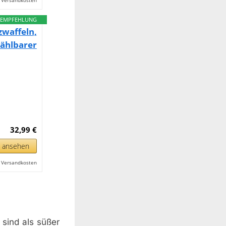
l. Versandkosten
EMPFEHLUNG
zwaffeln,
ählbarer
32,99 €
n ansehen
l. Versandkosten
 sind als süßer