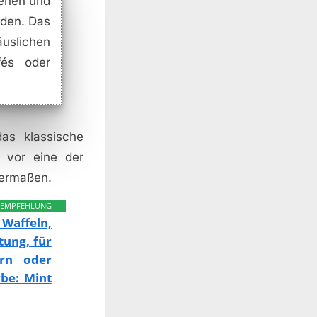
ienen und
rden. Das
uslichen
fés oder
das klassische
e vor eine der
hermaßen.
EMPFEHLUNG
 Waffeln,
tung, für
ern oder
rbe: Mint