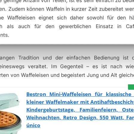
e geringe Anzahl von Teilen, ist es sehr einfach zu bed
gen. Zudem können Waffeln in kurzer Zeit zubereitet we
che Waffeleisen eignet sich daher sowohl für den hä
h als auch für den gewerblichen Einsatz in Ca
nts.
langen Tradition und der einfachen Bedienung ist 
eineswegs veraltet. Im Gegenteil – es ist nach wi
rten von Waffeleisen und begeistert Jung und Alt gleic
Bestron Mini-Waffeleisen für klassische
kleiner Waffelmaker mit Antihaftbeschich
Kindergeburtstage, Familienfeiern, Ost
Weihnachten, Retro Design, 550 Watt, Fa
único