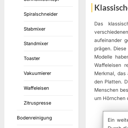
Klassisch
Spiralschneider
Das klassis
Stabmixer
verschiedenen
aufeinander g
Standmixer
prägen. Diese 
Modelle habe
Toaster
Waffeleisen r
Vakuumierer
Merkmal, das a
den Platten. D
Waffeleisen
Menschen beson
um Hörnchen o
Zitruspresse
Bodenreinigung
Ein weit