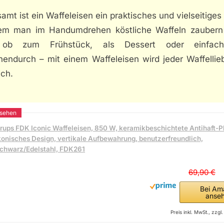
amt ist ein Waffeleisen ein praktisches und vielseitiges
em man im Handumdrehen köstliche Waffeln zaubern
 ob zum Frühstück, als Dessert oder einfac
hendurch – mit einem Waffeleisen wird jeder Waffellie
ich.
rups FDK Iconic Waffeleisen, 850 W, keramikbeschichtete Antihaft-Pl
konisches Design, vertikale Aufbewahrung, benutzerfreundlich,
chwarz/Edelstahl, FDK261
69,90 €
Bei Am
anse
Preis inkl. MwSt., zzg