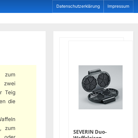
Datenschutzerklärung
Impressum
s zum
s zwei
r Teig
en die
affeln
n, zum
SEVERIN Duo-
d, oder