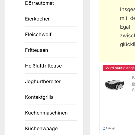
Dörrautomat
Insges
mit d
Eierkocher
Egal
Fleischwolf
zwisc
glückl
Fritteusen
Heißluftfritteuse
K
Joghurtbereiter
i
S
Kontaktgrills
Küchenmaschinen
Küchenwaage
*
Anzeige