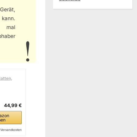
 Gerät,
 kann.
h mal
bhaber
atten,
44,99 €
azon
hen
l. Versandkosten