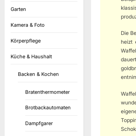
klass
Garten
produz
Kamera & Foto
Die Be
Körperpflege
heizt 
Waffe
Küche & Haushalt
dauer
goldb
Backen & Kochen
entni
Bratenthermometer
Waffe
wunde
Brotbackautomaten
eigen
Toppi
Dampfgarer
Schok