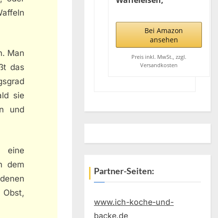
Waffeleisen,
antihaftbeschichtetes
affeln
Doppelwaffeleisen für
zwei klassische
Bei Amazon
Herzwaffeln,
ansehen
Herzwaffeleisen im
ch. Man
Slim-Design, ca. 1.200
Preis inkl. MwSt., zzgl.
Versandkosten
eßt das
W Leistung, schwarz,
WA 2106
gsgrad
ld sie
en und
e eine
ch dem
Partner-Seiten:
edenen
 Obst,
www.ich-koche-und-
backe.de