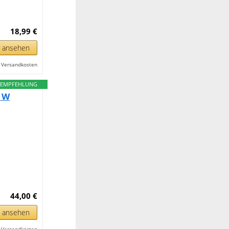
18,99 €
n ansehen
l. Versandkosten
EMPFEHLUNG
0 W
44,00 €
n ansehen