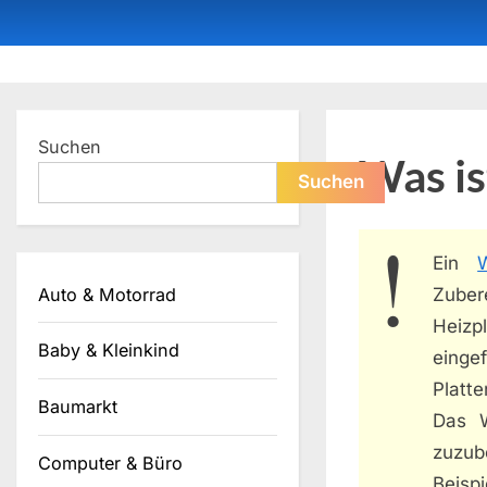
Skip
to
content
Dein ProduktBerater
Suchen
Was is
Suchen
Ein
W
Auto & Motorrad
Zuber
Heizp
Baby & Kleinkind
einge
Platte
Baumarkt
Das W
zuzub
Computer & Büro
Beispi