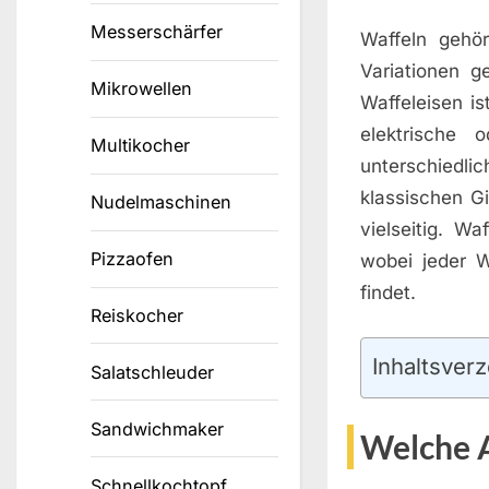
Messerschärfer
Waffeln gehö
Variationen 
Mikrowellen
Waffeleisen is
elektrische
Multikocher
unterschiedli
klassischen Gi
Nudelmaschinen
vielseitig. W
Pizzaofen
wobei jeder W
findet.
Reiskocher
Inhaltsverz
Salatschleuder
Sandwichmaker
Welche A
Schnellkochtopf