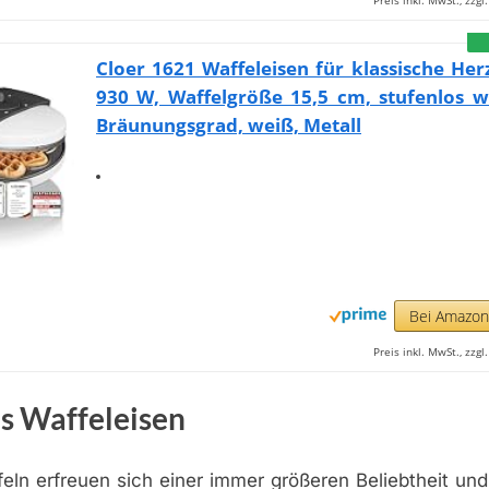
Preis inkl. MwSt., zzg
Cloer 1621 Waffeleisen für klassische Her
930 W, Waffelgröße 15,5 cm, stufenlos w
Bräunungsgrad, weiß, Metall
Bei Amazo
Preis inkl. MwSt., zzg
s Waffeleisen
eln erfreuen sich einer immer größeren Beliebtheit und