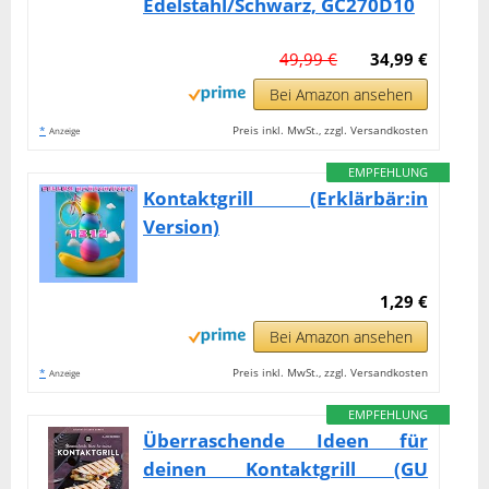
Edelstahl/Schwarz, GC270D10
49,99 €
34,99 €
Bei Amazon ansehen
*
Preis inkl. MwSt., zzgl. Versandkosten
Anzeige
EMPFEHLUNG
Kontaktgrill (Erklärbär:in
Version)
1,29 €
Bei Amazon ansehen
*
Preis inkl. MwSt., zzgl. Versandkosten
Anzeige
EMPFEHLUNG
Überraschende Ideen für
deinen Kontaktgrill (GU