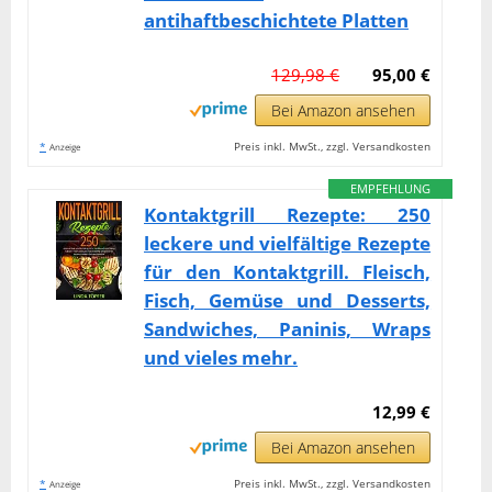
antihaftbeschichtete Platten
129,98 €
95,00 €
Bei Amazon ansehen
*
Preis inkl. MwSt., zzgl. Versandkosten
Anzeige
EMPFEHLUNG
Kontaktgrill Rezepte: 250
leckere und vielfältige Rezepte
für den Kontaktgrill. Fleisch,
Fisch, Gemüse und Desserts,
Sandwiches, Paninis, Wraps
und vieles mehr.
12,99 €
Bei Amazon ansehen
*
Preis inkl. MwSt., zzgl. Versandkosten
Anzeige