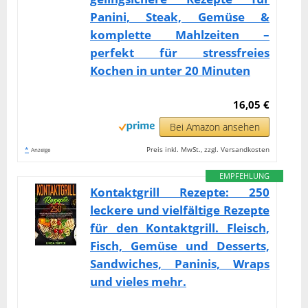
Panini, Steak, Gemüse &
komplette Mahlzeiten –
perfekt für stressfreies
Kochen in unter 20 Minuten
16,05 €
Bei Amazon ansehen
*
Preis inkl. MwSt., zzgl. Versandkosten
Anzeige
EMPFEHLUNG
Kontaktgrill Rezepte: 250
leckere und vielfältige Rezepte
für den Kontaktgrill. Fleisch,
Fisch, Gemüse und Desserts,
Sandwiches, Paninis, Wraps
und vieles mehr.