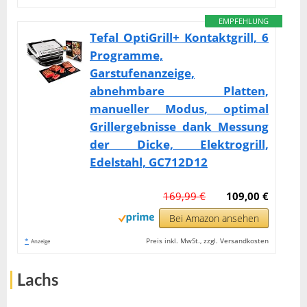
EMPFEHLUNG
Tefal OptiGrill+ Kontaktgrill, 6
Programme,
Garstufenanzeige,
abnehmbare Platten,
manueller Modus, optimal
Grillergebnisse dank Messung
der Dicke, Elektrogrill,
Edelstahl, GC712D12
169,99 €
109,00 €
Bei Amazon ansehen
*
Preis inkl. MwSt., zzgl. Versandkosten
Anzeige
Lachs