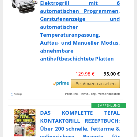
Elektrogrill mit 6
automatischen Programmen,
Garstufenanzeige und
automatischer
Temperaturanpassung,
Auftau- und Manueller Modus,
abnehmbare
antihaftbeschichtete Platten
129,98 €
95,00 €
Bei Amazon ansehen
*
Preis inkl. MwSt., zzgl. Versandkosten
Anzeige
EMPFEHLUNG
DAS KOMPLETTE TEFAL
KONTAKTGRILL REZEPTBUCH:
Über 200 schnelle, fettarme &
gelingsichere Rezepte für