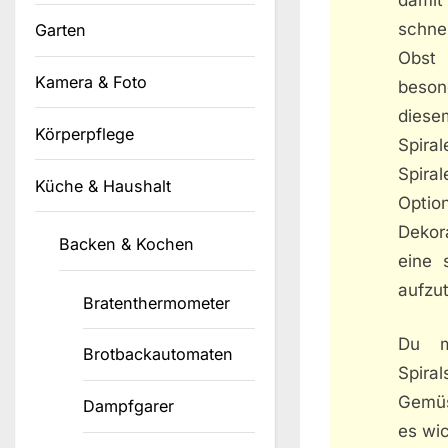
schne
Garten
Obst 
Kamera & Foto
beson
diese
Körperpflege
Spira
Spira
Küche & Haushalt
Option
Dekora
Backen & Kochen
eine 
aufzu
Bratenthermometer
Du m
Brotbackautomaten
Spira
Gemüs
Dampfgarer
es wic