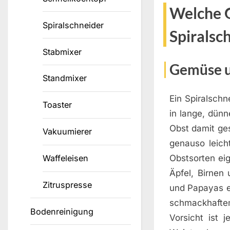
Welche 
Spiralschneider
Spiralsc
Stabmixer
Gemüse u
Standmixer
Ein Spiralsch
Toaster
in lange, dün
Obst damit ges
Vakuumierer
genauso leich
Waffeleisen
Obstsorten ei
Äpfel, Birnen
Zitruspresse
und Papayas e
schmackhafte
Bodenreinigung
Vorsicht ist 