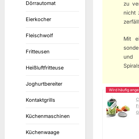
Dörrautomat
zu ve
nicht 
Eierkocher
zerfäll
Fleischwolf
Mit e
sonde
Fritteusen
und e
Spiral
Heißluftfritteuse
Joghurtbereiter
Kontaktgrills
C
F
G
Küchenmaschinen
Küchenwaage