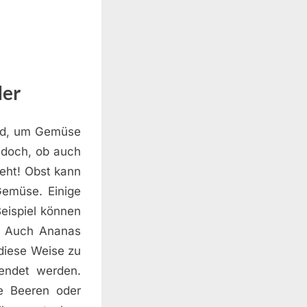
der
ird, um Gemüse
edoch, ob auch
geht! Obst kann
Gemüse. Einige
eispiel können
n. Auch Ananas
diese Weise zu
endet werden.
ie Beeren oder