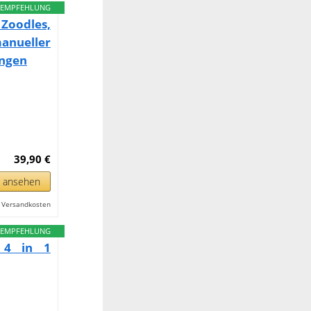
EMPFEHLUNG
oodles,
manueller
ingen
39,90 €
n ansehen
l. Versandkosten
EMPFEHLUNG
- 4 in 1