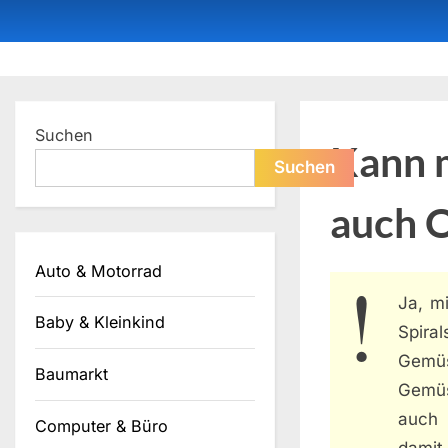
Skip
to
content
Dein ProduktBerater
Suchen
Kann m
Suchen
auch 
Auto & Motorrad
Ja, m
Baby & Kleinkind
Spira
Gemüs
Baumarkt
Gemüs
auch 
Computer & Büro
damit