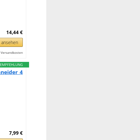
14,44 €
n ansehen
l. Versandkosten
EMPFEHLUNG
hneider 4
7,99 €