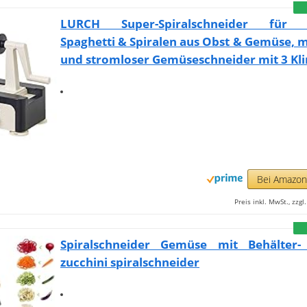
LURCH Super-Spiralschneider für Z
Spaghetti & Spiralen aus Obst & Gemüse, 
und stromloser Gemüseschneider mit 3 Kl
Bei Amazo
Preis inkl. MwSt., zzg
Spiralschneider Gemüse mit Behälter
zucchini spiralschneider