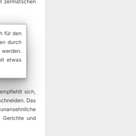
ll zermatschen
ch für den
ken durch
t werden.
it etwas
mpfiehlt sich,
schneiden. Das
unansehnliche
e Gerichte und