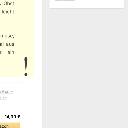
s Obst
 leicht
emüse,
al aus
ir ein
 ø9 cm –
en –
14,99 €
azon