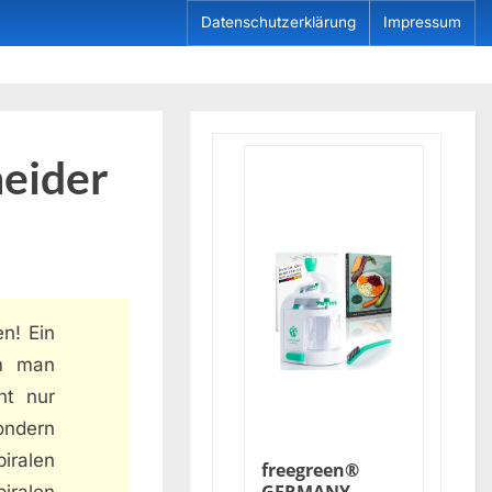
Datenschutzerklärung
Impressum
neider
n! Ein
em man
ht nur
ondern
iralen
freegreen®
iralen