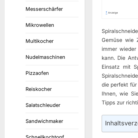
Messerschärfer
*
Anzeige
Mikrowellen
Spiralschneid
Gemüse wie Zu
Multikocher
immer wieder 
Nudelmaschinen
kann. Die Antw
Einsatz mit S
Pizzaofen
Spiralschneid
die perfekt fü
Reiskocher
Ihnen, wie Si
Tipps zur ric
Salatschleuder
Sandwichmaker
Inhaltsverz
Schnellkochtopf