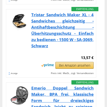
EMPFEHLUNG
Tristar Sandwich Maker XL - 4
Sandwiches gleichzeitig -
Antihaftbeschichtung -
Überhitzungsschutz - Einfach
zu bedienen - 1500 W - SA-3069,
Schwarz
13,57 €
Bei Amazon ansehen
*
Preis inkl. MwSt., zzgl. Versandkosten
Anzeige
EMPFEHLUNG
Emerio Doppel Sandwich
Maker, BPA frei, klassische
Form für dreieckiges
Sandwich, leicht zu reinigen,