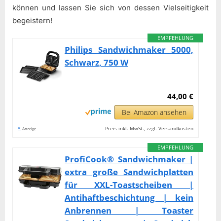
können und lassen Sie sich von dessen Vielseitigkeit
begeistern!
EMPFEHLUNG
Philips Sandwichmaker 5000,
Schwarz, 750 W
44,00 €
Bei Amazon ansehen
*
Preis inkl. MwSt., zzgl. Versandkosten
Anzeige
EMPFEHLUNG
ProfiCook® Sandwichmaker |
extra große Sandwichplatten
für XXL-Toastscheiben |
Antihaftbeschichtung | kein
Anbrennen | Toaster