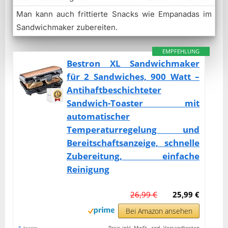
Man kann auch frittierte Snacks wie Empanadas im
Sandwichmaker zubereiten.
EMPFEHLUNG
Bestron XL Sandwichmaker
für 2 Sandwiches, 900 Watt –
Antihaftbeschichteter
Sandwich-Toaster mit
automatischer
Temperaturregelung und
Bereitschaftsanzeige, schnelle
Zubereitung, einfache
Reinigung
26,99 €
25,99 €
Bei Amazon ansehen
*
Preis inkl. MwSt., zzgl. Versandkosten
Anzeige