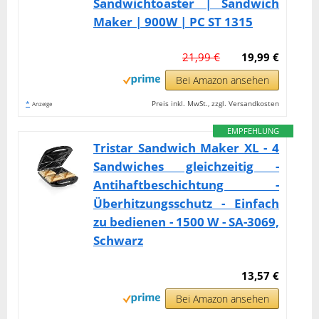
Sandwichtoaster | Sandwich
Maker | 900W | PC ST 1315
21,99 €
19,99 €
Bei Amazon ansehen
*
Preis inkl. MwSt., zzgl. Versandkosten
Anzeige
EMPFEHLUNG
Tristar Sandwich Maker XL - 4
Sandwiches gleichzeitig -
Antihaftbeschichtung -
Überhitzungsschutz - Einfach
zu bedienen - 1500 W - SA-3069,
Schwarz
13,57 €
Bei Amazon ansehen