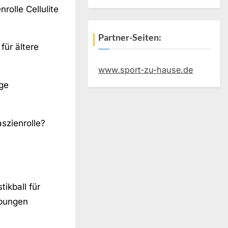
rolle Cellulite
Partner-Seiten:
 für ältere
www.sport-zu-hause.de
ige
szienrolle?
ikball für
Übungen