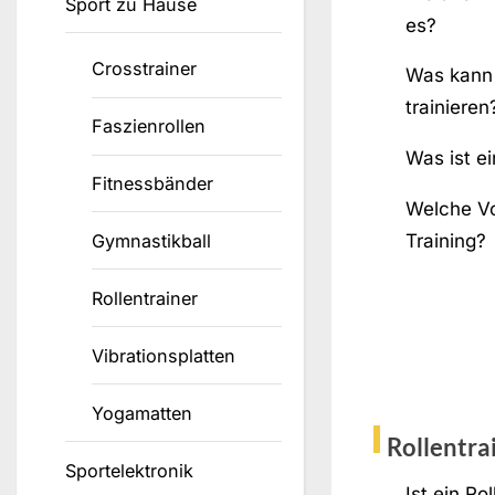
Sport zu Hause
es?
Crosstrainer
Was kann 
trainieren
Faszienrollen
Was ist e
Fitnessbänder
Welche Vo
Gymnastikball
Training?
Rollentrainer
Vibrationsplatten
Yogamatten
Rollentra
Sportelektronik
Ist ein Ro