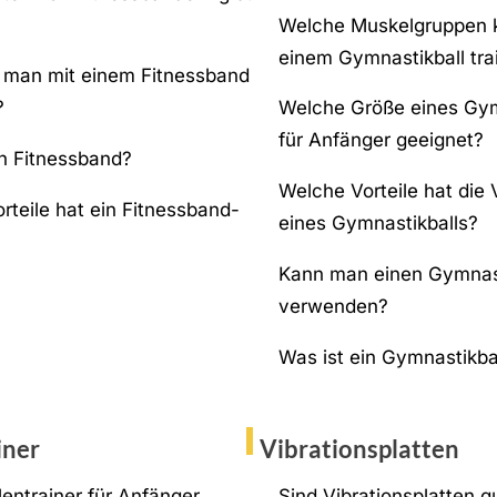
Welche Muskelgruppen 
einem Gymnastikball tra
man mit einem Fitnessband
?
Welche Größe eines Gymn
für Anfänger geeignet?
in Fitnessband?
Welche Vorteile hat di
rteile hat ein Fitnessband-
eines Gymnastikballs?
Kann man einen Gymnast
verwenden?
Was ist ein Gymnastikba
iner
Vibrationsplatten
llentrainer für Anfänger
Sind Vibrationsplatten gu