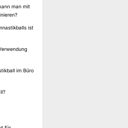
kann man mit
inieren?
astikballs ist
e Verwendung
ikball im Büro
ll?
t für