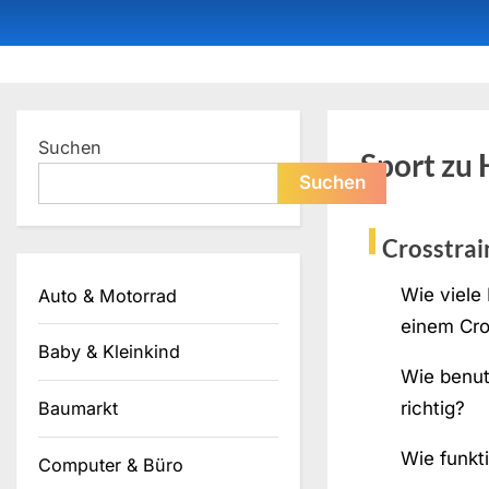
Skip
to
content
Dein ProduktBerater
Suchen
Sport zu
Suchen
Crosstrai
Wie viele
Auto & Motorrad
einem Cro
Baby & Kleinkind
Wie benut
richtig?
Baumarkt
Wie funkti
Computer & Büro