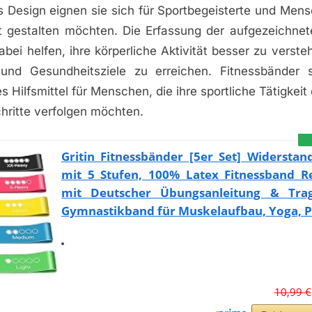
 Design eignen sie sich für Sportbegeisterte und Mensc
t gestalten möchten. Die Erfassung der aufgezeichne
bei helfen, ihre körperliche Aktivität besser zu verste
 und Gesundheitsziele zu erreichen. Fitnessbänder 
s Hilfsmittel für Menschen, die ihre sportliche Tätigkei
chritte verfolgen möchten.
Gritin Fitnessbänder [5er Set] Widersta
mit 5 Stufen, 100% Latex Fitnessband Re
mit Deutscher Übungsanleitung & Trag
Gymnastikband für Muskelaufbau, Yoga, Pi
10,99 €