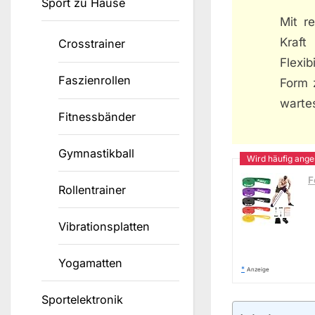
Sport zu Hause
Mit r
Kraft
Crosstrainer
Flexib
Faszienrollen
Form 
wartes
Fitnessbänder
Gymnastikball
F
Rollentrainer
Vibrationsplatten
Yogamatten
*
Anzeige
Sportelektronik