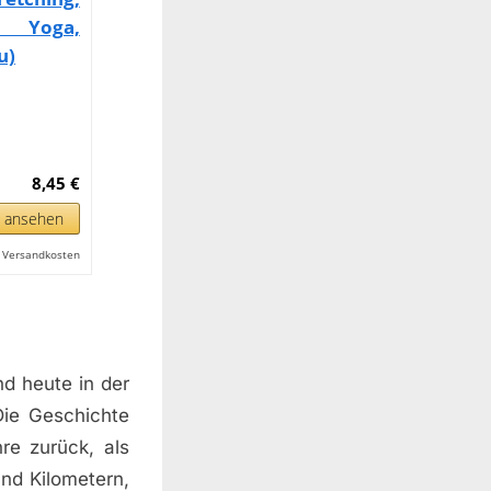
s, Yoga,
u)
8,45 €
n ansehen
l. Versandkosten
nd heute in der
Die Geschichte
re zurück, als
nd Kilometern,