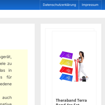
Datenschutzerklärung
Impressum
sgerät,
iele zu
das in
es für
edene
 auch
Theraband Terra
rnative