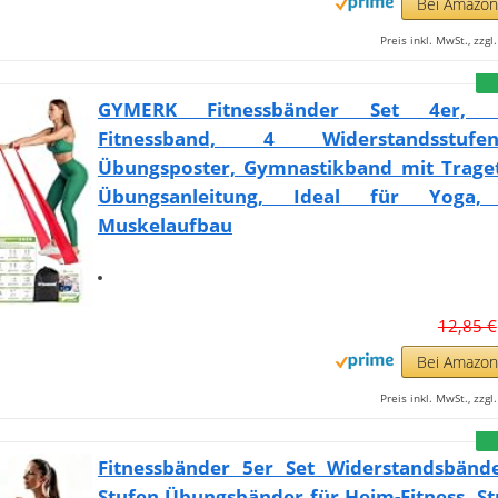
Bei Amazo
Preis inkl. MwSt., zzg
GYMERK Fitnessbänder Set 4er, 
Fitnessband, 4 Widerstandsstu
Übungsposter, Gymnastikband mit Trage
Übungsanleitung, Ideal für Yoga, P
Muskelaufbau
12,85 €
Bei Amazo
Preis inkl. MwSt., zzg
Fitnessbänder 5er Set Widerstandsbänd
Stufen Übungsbänder für Heim-Fitness, St