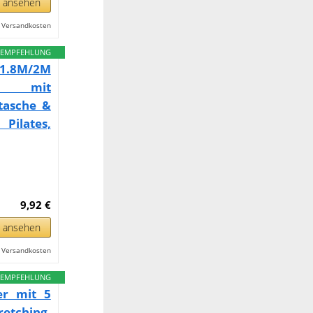
n ansehen
l. Versandkosten
EMPFEHLUNG
1.8M/2M
fen mit
tasche &
ilates,
9,92 €
n ansehen
l. Versandkosten
EMPFEHLUNG
er mit 5
retching,