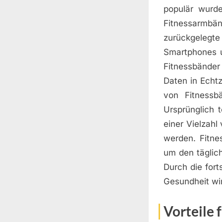
populär wurd
Fitnessarmbän
zurückgelegte
Smartphones u
Fitnessbänder
Daten in Echt
von Fitnessb
Ursprünglich t
einer Vielzah
werden. Fitne
um den täglich
Durch die for
Gesundheit wir
Vorteile 