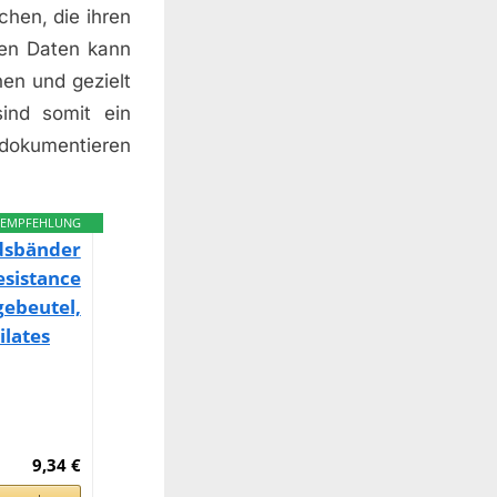
hen, die ihren
ten Daten kann
hen und gezielt
sind somit ein
t dokumentieren
EMPFEHLUNG
ndsbänder
sistance
ebeutel,
lates
9,34 €