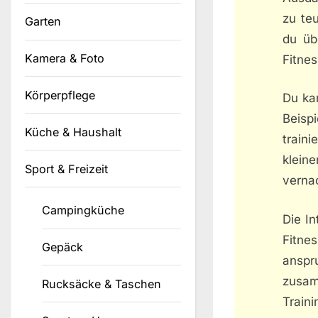
zu teu
Garten
du üb
Kamera & Foto
Fitnes
Körperpflege
Du ka
Beisp
Küche & Haushalt
traini
klein
Sport & Freizeit
verna
Campingküche
Die In
Fitne
Gepäck
anspr
zusa
Rucksäcke & Taschen
Traini