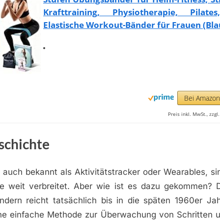
Krafttraining, Physiotherapie, Pilate
Elastische Workout-Bänder für Frauen (Bla
Bei Amazo
Preis inkl. MwSt., zzg
schichte
 auch bekannt als Aktivitätstracker oder Wearables, si
rie weit verbreitet. Aber wie ist es dazu gekommen? 
ndern reicht tatsächlich bis in die späten 1960er Jah
ne einfache Methode zur Überwachung von Schritten u