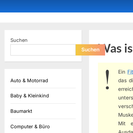
Skip
to
content
Dein ProduktBerater
Suchen
Was is
Suchen
Ein
Fi
Auto & Motorrad
das di
errei
Baby & Kleinkind
unter
vers
Baumarkt
Muskel
Mit 
Computer & Büro
Ausdau