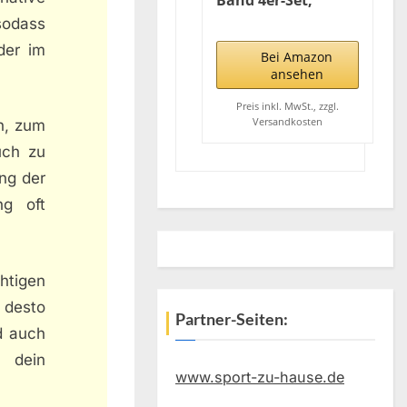
Band 4er-Set,
Fitnessbänder mit
 sodass
4
der im
Widerstandsstufen,
Bei Amazon
Gymnastikband
ansehen
Terraband mit
Tragetasche &
Preis inkl. MwSt., zzgl.
Versandkosten
n, zum
Übungsanleitung
Geliefert Ideal für
uch zu
Yoga, Pilates,
ing der
Krafttraining,
Physiotherapie
ng oft
chtigen
 desto
Partner-Seiten:
d auch
 dein
www.sport-zu-hause.de