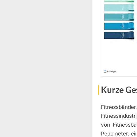
*
Anzeige
Kurze Ge
Fitnessbänder,
Fitnessindust
von Fitnessbä
Pedometer, ei