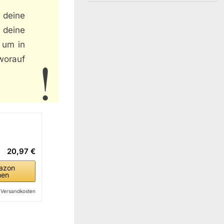
 deine
 deine
, um in
worauf
20,97 €
azon
hen
l. Versandkosten