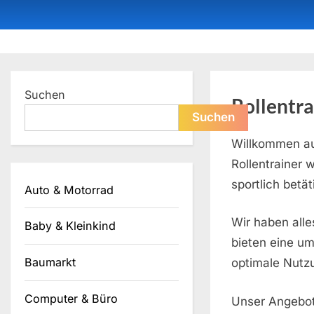
Skip
to
content
Dein ProduktBerater
Suchen
Rollentra
Suchen
Willkommen au
Rollentrainer 
sportlich betät
Auto & Motorrad
Wir haben all
Baby & Kleinkind
bieten eine um
Baumarkt
optimale Nutzu
Computer & Büro
Unser Angebot