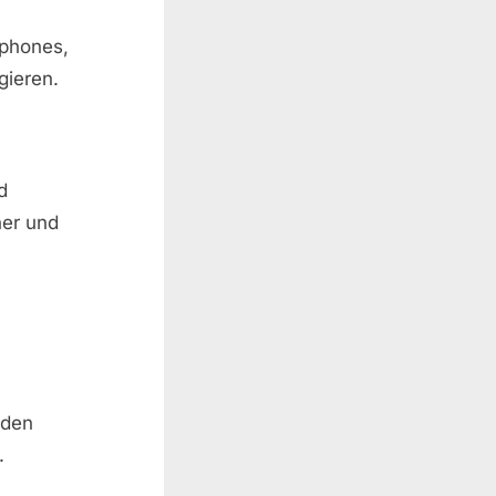
tphones,
gieren.
d
her und
 den
.