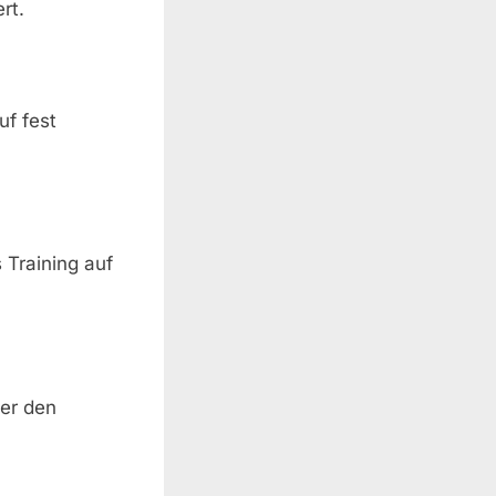
rt.
uf fest
 Training auf
ber den