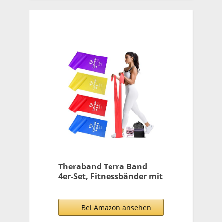
Theraband Terra Band
4er-Set, Fitnessbänder mit
4 Widerstandsstufen,
Gymnastikband
Terraband mit
Bei Amazon ansehen
Tragetasche &