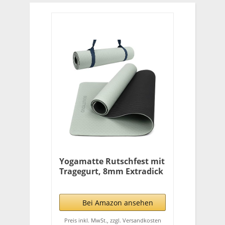
Yogamatte Rutschfest mit
Tragegurt, 8mm Extradick
Yoga Matte, TPE
Schadstofffrei Sportmatte
für Zuhause oder
Bei Amazon ansehen
Draußen, Fitnessmatte
für Yoga Pilates Workout,
Preis inkl. MwSt., zzgl. Versandkosten