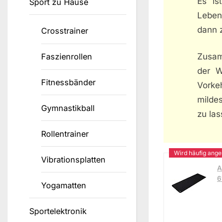
Es is
Sport zu Hause
Leben
dann 
Crosstrainer
Faszienrollen
Zusam
der W
Fitnessbänder
Vorke
milde
Gymnastikball
zu las
Rollentrainer
Vibrationsplatten
A
6
Yogamatten
Sportelektronik