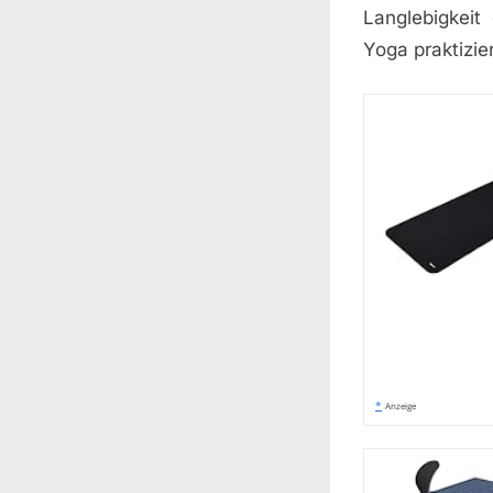
Langlebigkei
Yoga praktizie
*
Anzeige