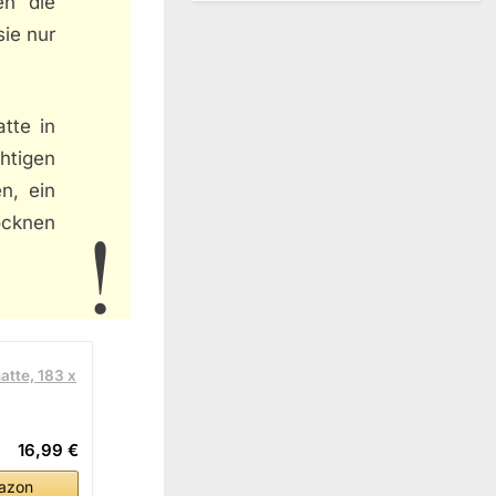
en die
ie nur
tte in
htigen
n, ein
ocknen
atte, 183 x
16,99 €
azon