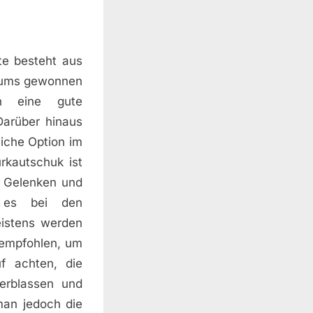
te besteht aus
baums gewonnen
en eine gute
Darüber hinaus
iche Option im
rkautschuk ist
n Gelenken und
t es bei den
istens werden
 empfohlen, um
f achten, die
erblassen und
man jedoch die