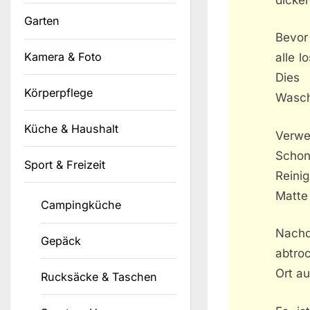
Garten
Bevor
Kamera & Foto
alle l
Dies
Körperpflege
Wasch
Küche & Haushalt
Verwe
Schon
Sport & Freizeit
Reini
Matte
Campingküche
Nachd
Gepäck
abtro
Ort au
Rucksäcke & Taschen