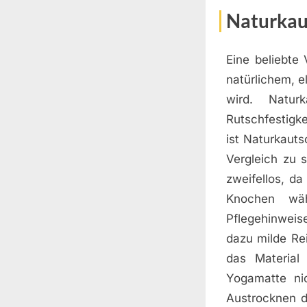
Naturkau
Eine beliebte
natürlichem, 
wird. Natur
Rutschfestigk
ist Naturkaut
Vergleich zu 
zweifellos, d
Knochen wäh
Pflegehinwei
dazu milde Re
das Material
Yogamatte ni
Austrocknen d