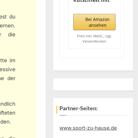
Rutschfest mit
Tragegurt, 8mm
Extradick Yoga
est du
Matte, TPE
Bei Amazon
Schadstofffrei
ansehen
fernen.
Sportmatte für
r die
Zuhause oder
Preis inkl. MwSt., zzgl.
Versandkosten
Draußen,
Fitnessmatte für
Yoga Pilates
tte im
Workout,
Gymnastikmatte
essive
Doppelseitig
he der
ndlich
Partner-Seiten:
fteten
iden.
www.sport-zu-hause.de