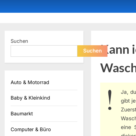
Skip
to
content
Dein ProduktBerater
Suchen
Kann i
Suchen
Wasch
Auto & Motorrad
Ja, d
Baby & Kleinkind
gibt j
Zuers
Baumarkt
Wasch
eine 
Computer & Büro
dicker