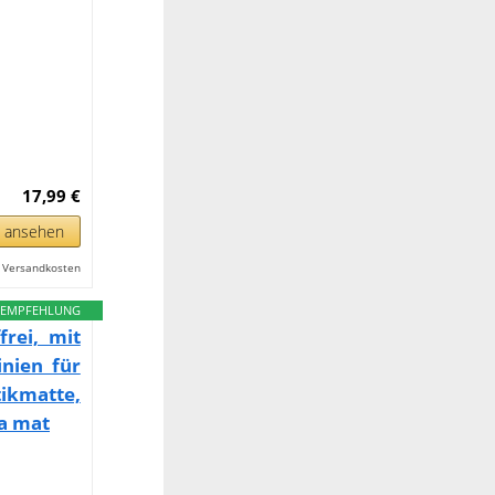
17,99 €
n ansehen
l. Versandkosten
EMPFEHLUNG
rei, mit
inien für
ikmatte,
ga mat