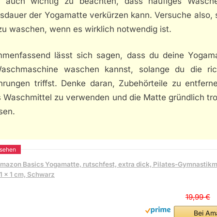
t auch wichtig zu beachten, dass häufiges Wasch
sdauer der Yogamatte verkürzen kann. Versuche also, s
zu waschen, wenn es wirklich notwendig ist.
menfassend lässt sich sagen, dass du deine Yogama
aschmaschine waschen kannst, solange du die ric
hrungen triffst. Denke daran, Zubehörteile zu entferne
s Waschmittel zu verwenden und die Matte gründlich tr
sen.
mazon Basics Yogamatte, rutschfest, extra dick, Pilates-Gymnastikm
1 x 1 cm, Schwarz
19,99 €
Bei Am