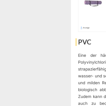
*
Anzeige
PVC
Eine der hä
Polyvinylchlor
strapazierfähi
wasser- und s
und milden Re
biologisch a
Zudem kann da
auch zu bed