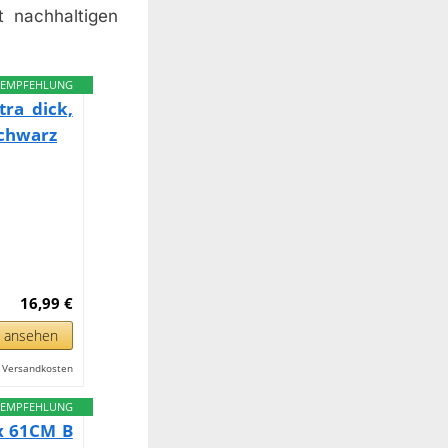
 nachhaltigen
EMPFEHLUNG
tra dick,
Schwarz
16,99 €
n ansehen
l. Versandkosten
EMPFEHLUNG
x 61CM B